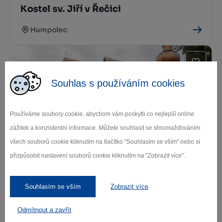
Kostel sv. Jiří v Řečici
Humpolec
Souhlas s používáním cookies
Používáme soubory cookie, abychom vám poskytli co nejlepší online
zážitek a konzistentní informace. Můžete souhlasit se shromažďováním
Kostel sv. Markéty Loukov
všech souborů cookie kliknutím na tlačítko "Souhlasím se vším" nebo si
přizpůsobit nastavení souborů cookie kliknutím na "Zobrazit více".
Dolní Město
Souhlasím se vším
Zobrazit více
Odmítnout a zavřít