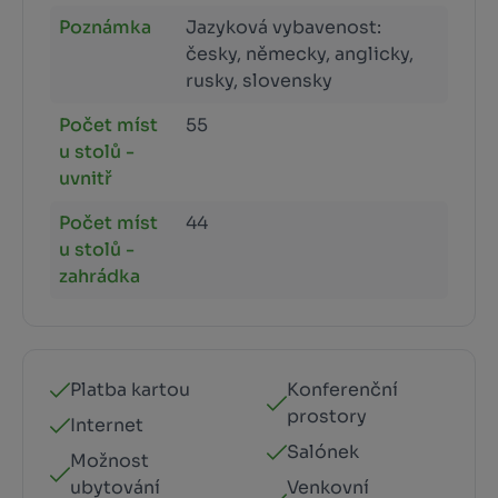
Poznámka
Jazyková vybavenost:
česky, německy, anglicky,
rusky, slovensky
Počet míst
55
u stolů -
uvnitř
Počet míst
44
u stolů -
zahrádka
Platba kartou
Konferenční
prostory
Internet
Salónek
Možnost
ubytování
Venkovní