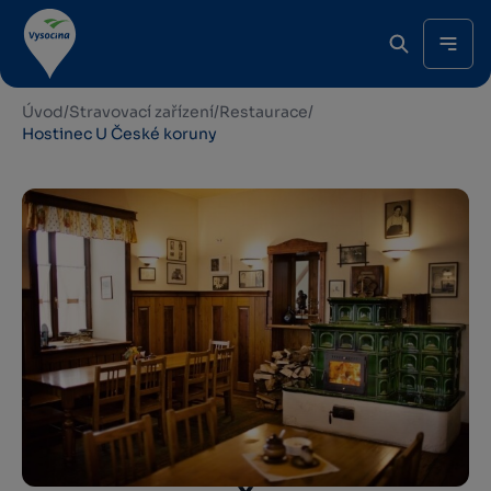
Úvod
/
Stravovací zařízení
/
Restaurace
/
Hostinec U České koruny