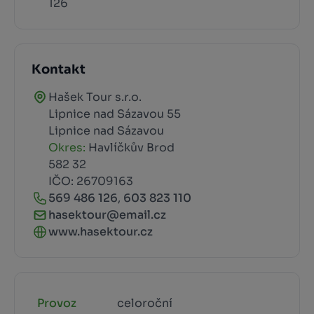
126
Kontakt
Hašek Tour s.r.o.
Lipnice nad Sázavou 55
Lipnice nad Sázavou
Okres:
Havlíčkův Brod
582 32
IČO: 26709163
569 486 126
,
603 823 110
hasektour@email.cz
www.hasektour.cz
Provoz
celoroční