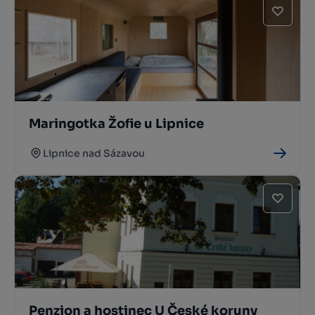
Maringotka Žofie u Lipnice
Lipnice nad Sázavou
Penzion a hostinec U České koruny