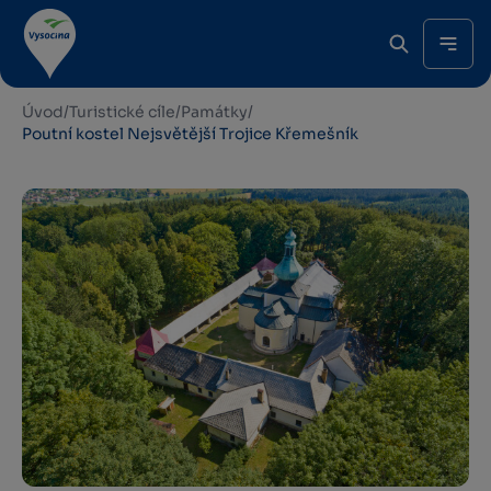
Úvod
/
Turistické cíle
/
Památky
/
Poutní kostel Nejsvětější Trojice Křemešník