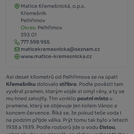
Matice Křemešnická, o.p.s.
Křemešník
Pelhřimov
Okres:
Pelhřimov
393 01
777 598 955
maticekremesnicka@seznam.cz
www.matice-kremesnicka.cz
Asi deset kilometrů od Pelhřimova se na úpatí
Křemešníku
dolovalo
stříbro
. Podle pověsti tam
vyvěral pramen, kterým voják si omyl rány, a ty se
mu hned zahojily. Tím vzniklo
poutní místo
u
pramene, který se objevuje jen kolem Vánoc a
koncem července. Říká se, že pokud teče voda i
na podzim přijde válka. Prýt tomu tak bylo v letech
1938 a 1939. Podle rozborů jde o vodu
čistou
,