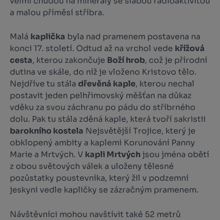
velmi chudou na minerály se slabou radioaktivitou
a malou příměsí stříbra.
Malá
kaplička
byla nad pramenem postavena na
konci 17. století. Odtud až na vrchol vede
křížová
cesta
, kterou zakončuje
Boží hrob
, což je přírodní
dutina ve skále, do níž je vloženo Kristovo tělo.
Nejdříve tu stála
dřevěná kaple
, kterou nechal
postavit jeden pelhřimovský měšťan na důkaz
vděku za svou záchranu po pádu do stříbrného
dolu. Pak tu stála zděná kaple, která tvoří sakristii
barokního kostela
Nejsvětější Trojice, který je
obklopený ambity a kaplemi Korunování Panny
Marie a Mrtvých. V
kapli Mrtvých
jsou jména obětí
z obou světových válek a uloženy tělesné
pozůstatky poustevníka, který žil v podzemní
jeskyni vedle kapličky se zázračným pramenem.
Návštěvníci mohou navštívit také 52 metrů