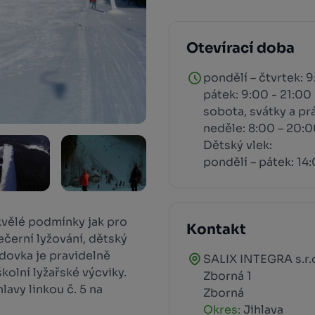
Otevírací doba
pondělí – čtvrtek: 
pátek: 9:00 - 21:00
sobota, svátky a pr
neděle: 8:00 – 20:
Dětský vlek:
pondělí – pátek: 14
kvělé podmínky jak pro
Kontakt
večerní lyžování, dětský
zdovka je pravidelně
SALIX INTEGRA s.r.
kolní lyžařské výcviky.
Zborná 1
avy linkou č. 5 na
Zborná
Okres:
Jihlava