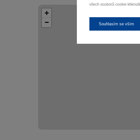
všech souborů cookie kliknutí
+
−
Souhlasím se vším