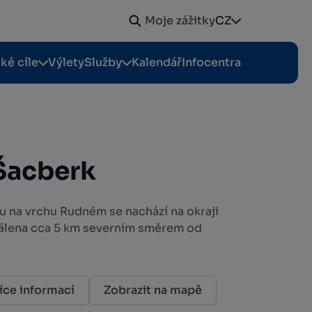
Moje zážitky
CZ
cké cíle
Výlety
Služby
Kalendář
Infocentra
Šacberk
u na vrchu Rudném se nachází na okraji
dálena cca 5 km severním směrem od
íce informací
Zobrazit na mapě