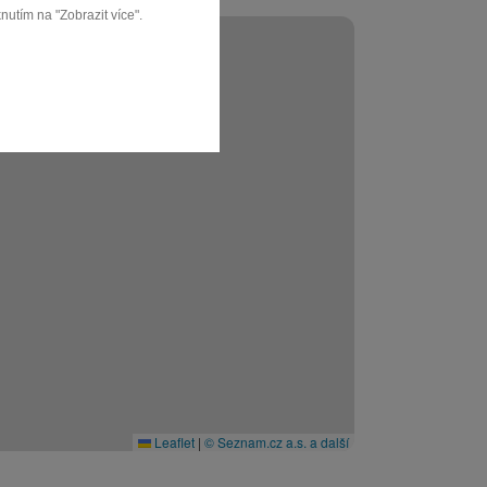
nutím na "Zobrazit více".
Leaflet
|
© Seznam.cz a.s. a další