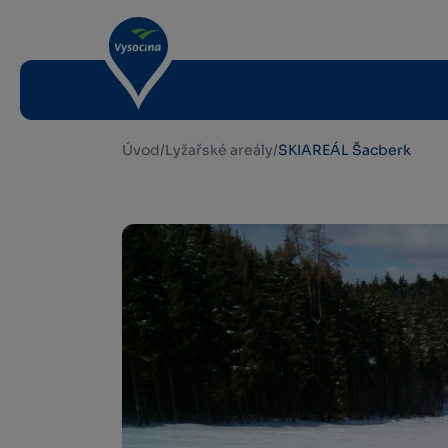
Úvod
/
Lyžařské areály
/
SKIAREÁL Šacberk