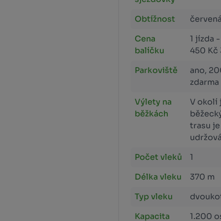
Obtížnost
červená
Cena
1 jízda 
balíčku
450 Kč 
Parkoviště
ano, 20
zdarma
Výlety na
V okolí
běžkách
běžecký
trasu j
udržová
Počet vleků
1
Délka vleku
370 m
Typ vleku
dvouko
Kapacita
1.200 o