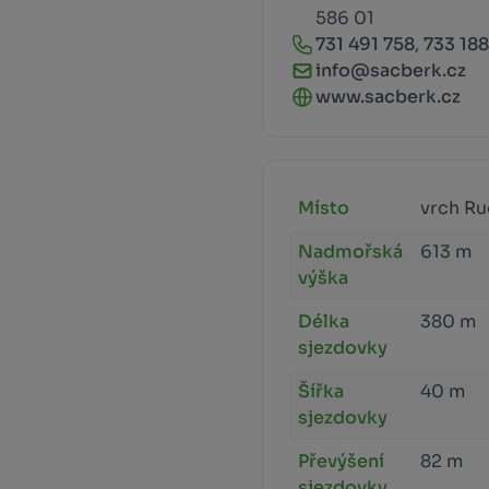
586 01
731 491 758
,
733 18
info@sacberk.cz
www.sacberk.cz
Místo
vrch Ru
Nadmořská
613 m
výška
Délka
380 m
sjezdovky
Šířka
40 m
sjezdovky
Převýšení
82 m
sjezdovky