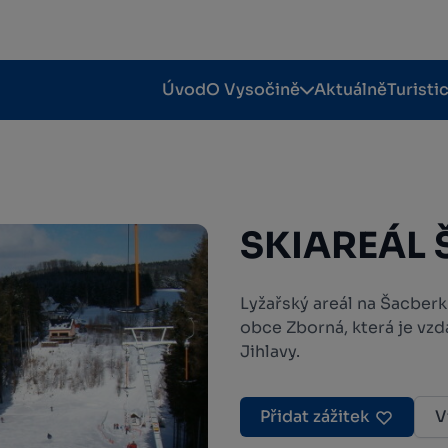
Úvod
O Vysočině
Aktuálně
Turisti
SKIAREÁL 
Lyžařský areál na Šacberk
obce Zborná, která je vz
Jihlavy.
Přidat zážitek
V