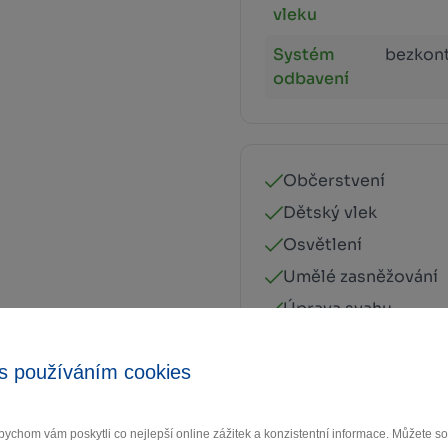
vleku
Systém
bezkont
odbavení
Občerstvení
Dětský vlek
Osvětlení
Umělé zasněžování
Úprava svahu
V provozu
s používáním cookies
ychom vám poskytli co nejlepší online zážitek a konzistentní informace. Můžete 