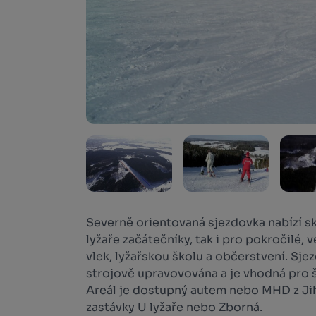
Severně orientovaná sjezdovka nabízí s
lyžaře začátečníky, tak i pro pokročilé, 
vlek, lyžařskou školu a občerstvení. Sje
strojově upravovována a je vhodná pro š
Areál je dostupný autem nebo MHD z Jihl
zastávky U lyžaře nebo Zborná.