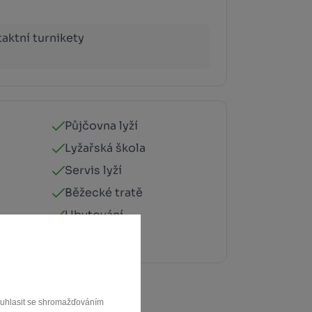
aktní turnikety
Půjčovna lyží
Lyžařská škola
Servis lyží
Běžecké tratě
Ubytování
souhlasit se shromažďováním