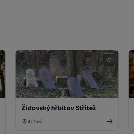
Židovský hřbitov Střítež
Střítež