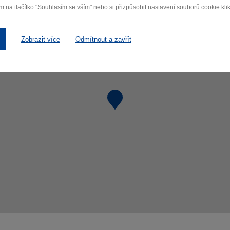
m na tlačítko "Souhlasím se vším" nebo si přizpůsobit nastavení souborů cookie klik
Zobrazit více
Odmítnout a zavřít