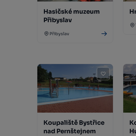
Hasičské muzeum
H
Přibyslav
Přibyslav
Koupaliště Bystřice
K
nad Pernštejnem
H