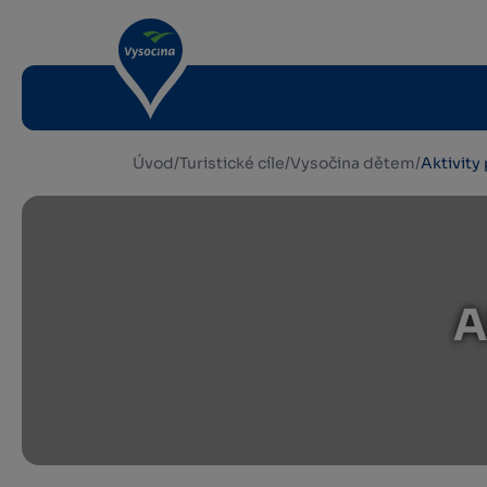
Úvod
/
Turistické cíle
/
Vysočina dětem
/
Aktivity 
A