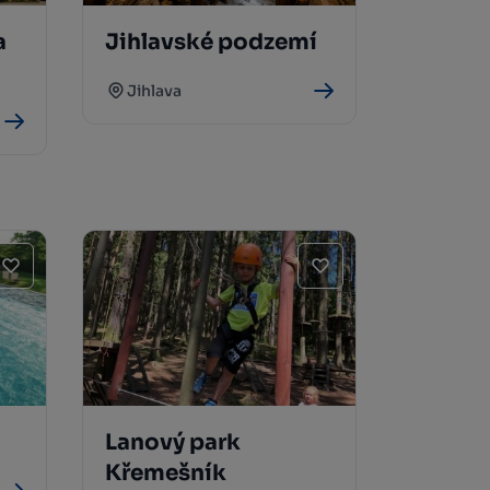
a
Jihlavské podzemí
Jihlava
Lanový park
Křemešník