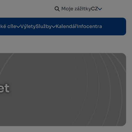
Moje zážitky
CZ
cké cíle
Výlety
Služby
Kalendář
Infocentra
et