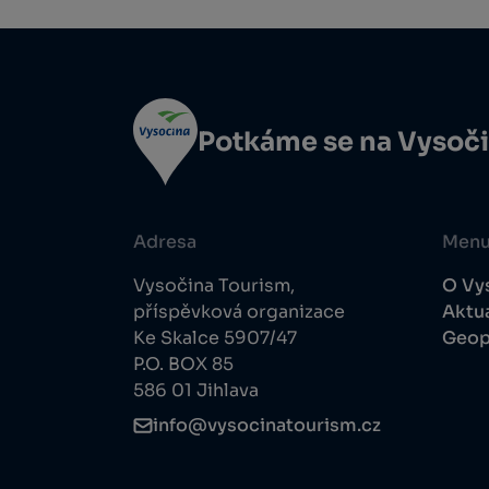
Potkáme se na Vysoč
Adresa
Men
Vysočina Tourism,
O Vy
příspěvková organizace
Aktua
Ke Skalce 5907/47
Geop
P.O. BOX 85
586 01 Jihlava
info@vysocinatourism.cz