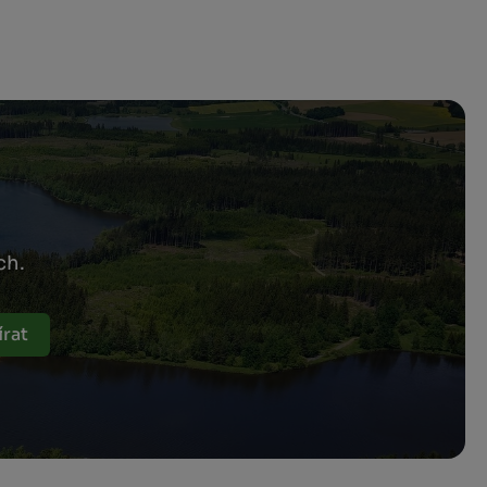
ch.
rat