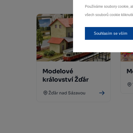
Používáme soubory cookie, ab
všech souborů cookie kliknutí
Souhlasím se vším
Modelové
M
království Žďár
Žďár nad Sázavou