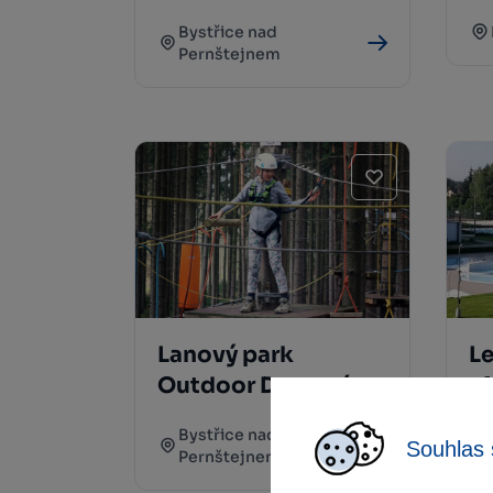
Bystřice nad
Pernštejnem
Lanový park
Le
Outdoor Domanín
p
H
Bystřice nad
Souhlas 
Pernštejnem