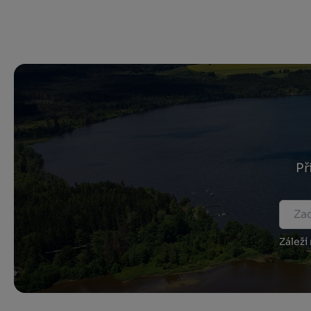
Př
Záleží