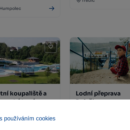
Třebíč
Humpolec
tní koupaliště a
Lodní přeprava
lavecký bazén
Dalešice
avlíčkův Brod
Třebíč
s používáním cookies
Havlíčkův Brod