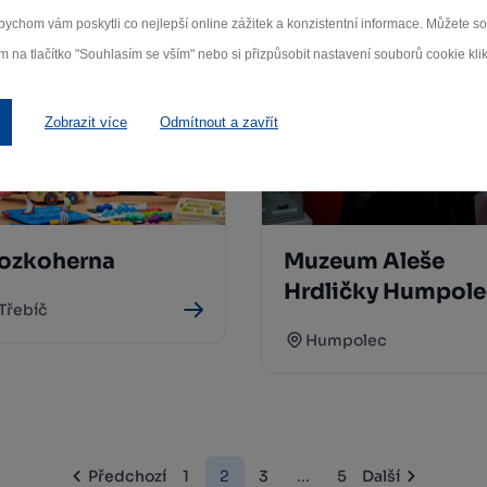
ychom vám poskytli co nejlepší online zážitek a konzistentní informace. Můžete 
m na tlačítko "Souhlasím se vším" nebo si přizpůsobit nastavení souborů cookie klik
Zobrazit více
Odmítnout a zavřít
ozkoherna
Muzeum Aleše
Hrdličky Humpole
Třebíč
Humpolec
Předchozí
1
2
3
...
5
Další