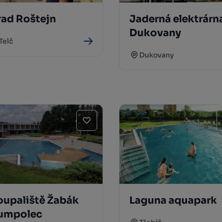
rad Roštejn
Jaderná elektrárn
Dukovany
Telč
Dukovany
oupaliště Žabák
Laguna aquapark
umpolec