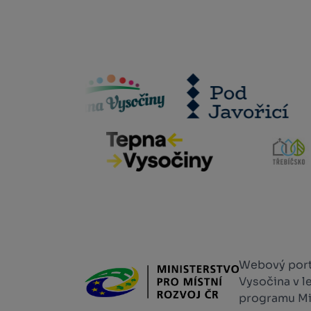
Webový portá
Vysočina v l
programu Min