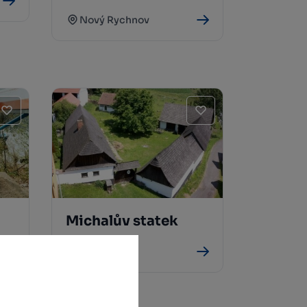
Nový Rychnov
Michalův statek
Pohleď