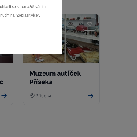
souhlasit se shromažďováním
nutím na "Zobrazit více".
Muzeum autíček
c
Příseka
Příseka