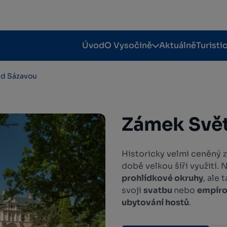
Úvod
O Vysočině
Aktuálně
Turisti
ad Sázavou
Zámek Svět
Historicky velmi ceněný
době velkou šíři využití.
prohlídkové okruhy
, ale
svoji
svatbu
nebo
empíro
ubytování hostů
.