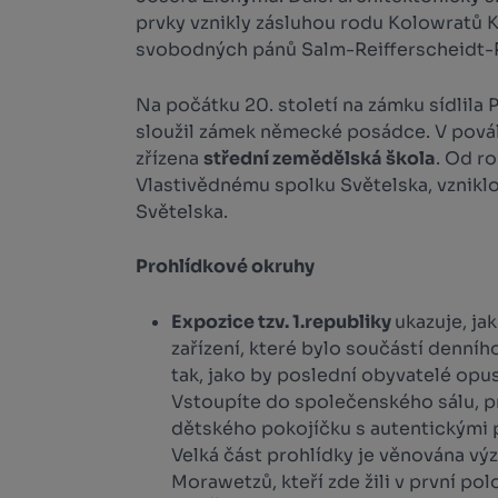
prvky vznikly zásluhou rodu Kolowratů 
svobodných pánů Salm-Reifferscheidt-R
Na počátku 20. století na zámku sídlila
sloužil zámek německé posádce. V pová
zřízena
střední zemědělská škola
. Od r
Vlastivědnému spolku Světelska, vznik
Světelska.
Prohlídkové okruhy
Expozice tzv. 1.republiky
ukazuje, ja
zařízení, které bylo součástí denního
tak, jako by poslední obyvatelé opu
Vstoupíte do společenského sálu, pra
dětského pokojíčku s autentickými
Velká část prohlídky je věnována v
Morawetzů, kteří zde žili v první pol