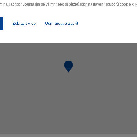
m na tlačítko "Souhlasím se vším" nebo si přizpůsobit nastavení souborů cookie klik
Zobrazit více
Odmítnout a zavřít