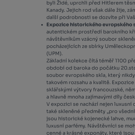
byli Židé, uprchli před Hitlerem tě
Kanady. Jejich rod však dále žije, zá
další podrobnosti se dozvíte při Vaš
Expozice historického evropského 
autentickém prostředí barokního kř
návštěvníkům vzácný soubor sklen
pocházejících ze sbírky Umělecko
(UPM).
Základní kolekce čítá téměř 1100 p
období od baroka do počátku 20.stol
soubor evropského skla, který nikdy
takovém rozsahu a kvalitě. Expozice
sklářskými výtvory francouzské, ně
a hlavně mnoha zajímavými díly česk
V expozici se nachází nejen luxusní 
také skleněné předměty „pro všední 
jsou historické kojenecké lahve, mu
luxusní parfémy. Návštěvníci se mo
cenné a krásné exponáty, které jso