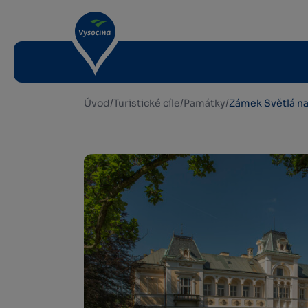
Úvod
/
Turistické cíle
/
Památky
/
Zámek Světlá n