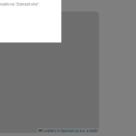
nutím na "Zobrazit více".
Leaflet
|
© Seznam.cz a.s. a další