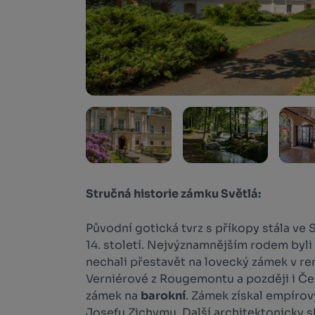
Stručná historie zámku Světlá:
Původní gotická tvrz s příkopy stála ve 
14. století. Nejvýznamnějším rodem byli
nechali přestavět na lovecký zámek v re
Verniérové z Rougemontu a později i Č
zámek na
barokní
. Zámek získal empírov
Josefu Zichymu. Další architektonicky 