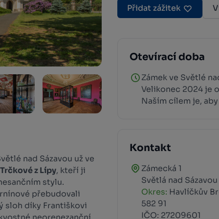
Přidat zážitek
V
Otevírací doba
Zámek ve Světlé na
Velikonec 2024 je 
Naším cílem je, aby
Kontakt
Světlé nad Sázavou už ve
Zámecká 1
Trčkové z Lípy
, kteří ji
Světlá nad Sázavou
nesančním stylu.
Okres:
Havlíčkův B
ernínové přebudovali
582 91
ý sloh díky Františkovi
IČO: 27209601
skvostné neorenezanční