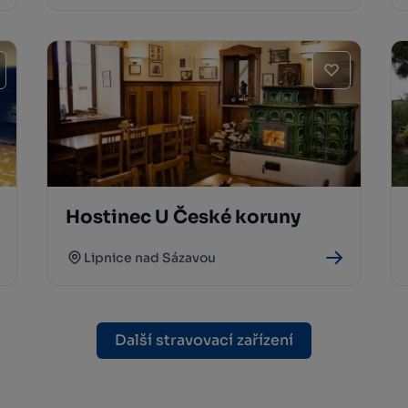
Hostinec U České koruny
Lipnice nad Sázavou
Další stravovací zařízení