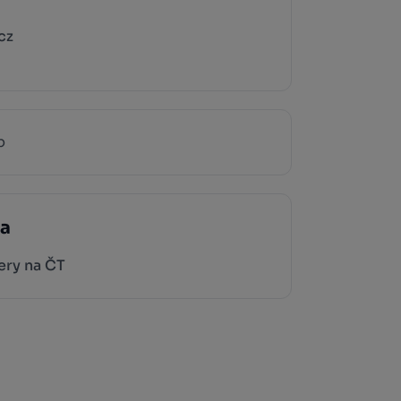
cz
p
ka
ery na ČT