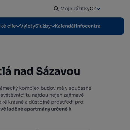
Moje zážitky
CZ
cké cíle
Výlety
Služby
Kalendář
Infocentra
lá nad Sázavou
 zámecký komplex budov má v současné
 Návštěvníci tu najdou nejen zajímavé
 také krásné a důstojné prostředí pro
vě laděné apartmány určené k