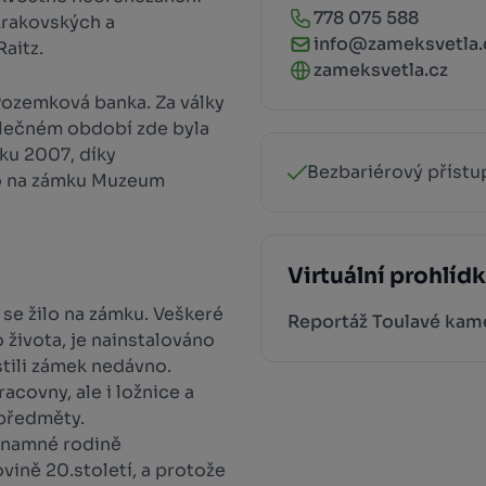
778 075 588
Krakovských a
info@zameksvetla.
aitz.
zameksvetla.cz
 Pozemková banka. Za války
lečném období zde byla
oku 2007, díky
Bezbariérový přístu
lo na zámku Muzeum
Virtuální prohlíd
k se žilo na zámku. Veškeré
Reportáž Toulavé kam
 života, je nainstalováno
stili zámek nedávno.
covny, ale i ložnice a
 předměty.
ýznamné rodině
ovině 20.století, a protože