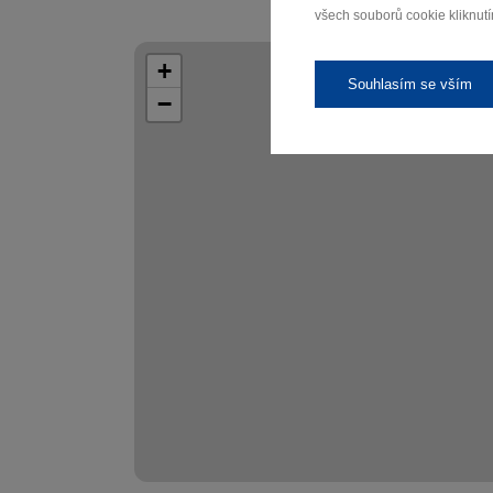
všech souborů cookie kliknutí
+
Souhlasím se vším
−