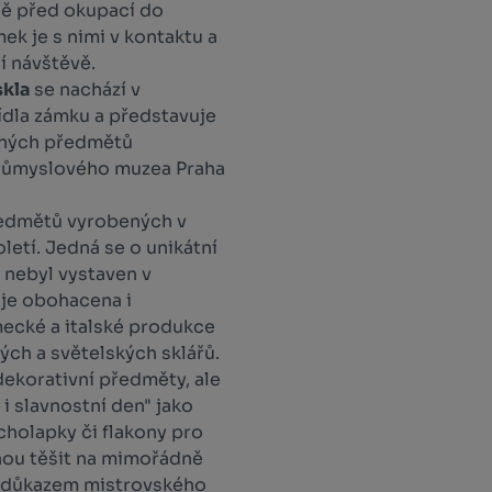
sně před okupací do
mek je s nimi v kontaktu a
í návštěvě.
skla
se nachází v
ídla zámku a představuje
ěných předmětů
průmyslového muzea Praha
ředmětů vyrobených v
etí. Jedná se o unikátní
 nebyl vystaven v
 je obohacena i
mecké a italské produkce
ých a světelských sklářů.
dekorativní předměty, ale
i slavnostní den" jako
cholapky či flakony pro
hou těšit na mimořádně
u důkazem mistrovského