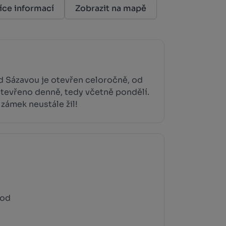
íce informací
Zobrazit na mapě
d Sázavou je otevřen celoročně, od
otevřeno denně, tedy včetně pondělí.
 zámek neustále žil!
rod