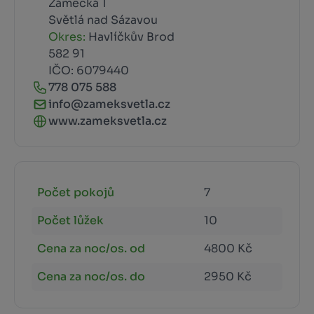
Zámecká 1
Světlá nad Sázavou
Okres:
Havlíčkův Brod
582 91
IČO: 6079440
778 075 588
info@zameksvetla.cz
www.zameksvetla.cz
Počet pokojů
7
Počet lůžek
10
Cena za noc/os. od
4800 Kč
Cena za noc/os. do
2950 Kč