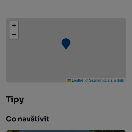
+
−
Leaflet
|
© Seznam.cz a.s. a další
Tipy
Co navštívit