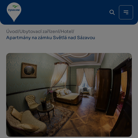
Úvod
/
Ubytovací zařízení
/
Hotel
/
Apartmány na zámku Světlá nad Sázavou