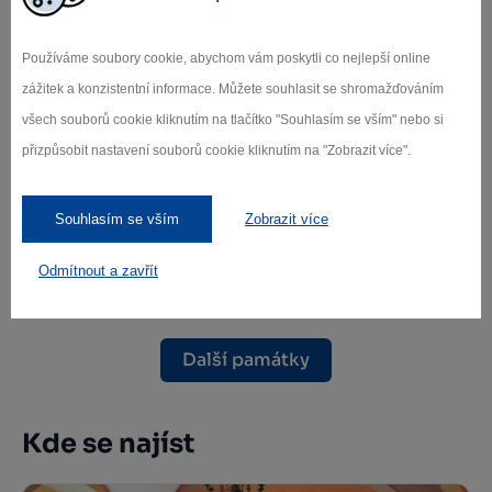
Používáme soubory cookie, abychom vám poskytli co nejlepší online
zážitek a konzistentní informace. Můžete souhlasit se shromažďováním
všech souborů cookie kliknutím na tlačítko "Souhlasím se vším" nebo si
přizpůsobit nastavení souborů cookie kliknutím na "Zobrazit více".
Kostel sv. Martina Dolní Město
Souhlasím se vším
Zobrazit více
Dolní Město
Odmítnout a zavřít
Další památky
Kde se najíst