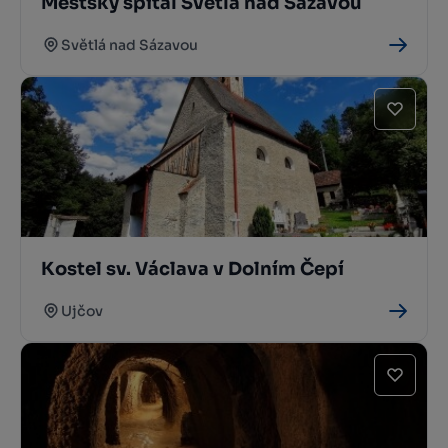
Městský špitál Světlá nad Sázavou
Světlá nad Sázavou
Kostel sv. Václava v Dolním Čepí
Ujčov