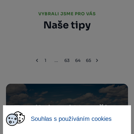
VYBRALI JSME PRO VÁS
Naše tipy
1
...
63
64
65
Zamilujte si Vysočinu
Souhlas s používáním cookies
Přihlaste se k odběru našeho newsletteru