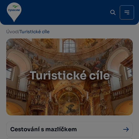
Úvod
/
Turistické cíle
Turistické cíle
Cestování s mazlíčkem