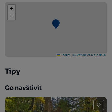
+
−
Leaflet
|
© Seznam.cz a.s. a další
Tipy
Co navštívit