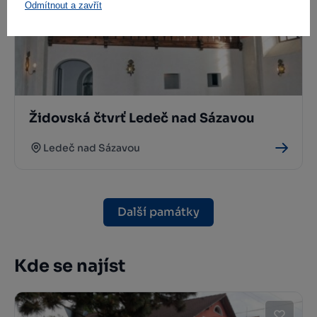
Odmítnout a zavřít
Židovská čtvrť Ledeč nad Sázavou
Ledeč nad Sázavou
Další památky
Kde se najíst