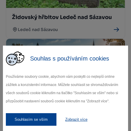
Židovský hřbitov Ledeč nad Sázavou
Ledeč nad Sázavou
Souhlas s používáním cookies
Používáme soubory cookie, abychom vám poskytli co nejlepší online
zážitek a konzistentní informace. Můžete souhlasit se shromažďováním
všech souborů cookie kliknutím na tlačítko "Souhlasím se vším" nebo si
Hrad – Městské muzeum Ledeč nad
Sázavou
přizpůsobit nastavení souborů cookie kliknutím na "Zobrazit více".
Ledeč nad Sázavou
Souhlasím se vším
Zobrazit více