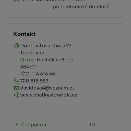
po telefonické domluvě
Kontakt
Dobrovítova Lhota 73
Trpišovice
Okres:
Havlíčkův Brod
584 01
IČO: 114 515 56
720 515 832
davidova4@seznam.cz
www.chatkystvoridla.cz
Počet pokojů
10