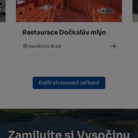
Restaurace Dočkalův mlýn
Havlíčkův Brod
Další stravovací zařízení
Zamilujte si Vysočinu