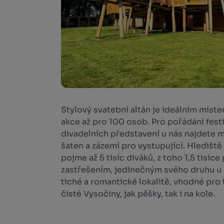
Stylový svatební altán je ideálním mís
akce až pro 100 osob. Pro pořádání fest
divadelních představení u nás najdete 
šaten a zázemí pro vystupující. Hlediště
pojme až 5 tisíc diváků, z toho 1,5 tisí
zastřešením, jedinečným svého druhu u n
tiché a romantické lokalitě, vhodné pro
čisté Vysočiny, jak pěšky, tak i na kole.