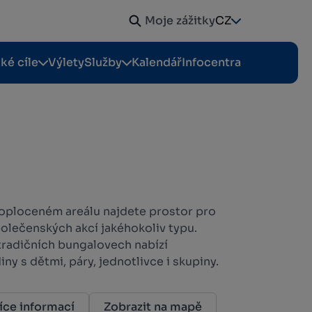
Moje zážitky
CZ
cké cíle
Výlety
Služby
Kalendář
Infocentra
oploceném areálu najdete prostor pro
polečenských akcí jakéhokoliv typu.
tradičních bungalovech nabízí
ny s dětmi, páry, jednotlivce i skupiny.
íce informací
Zobrazit na mapě