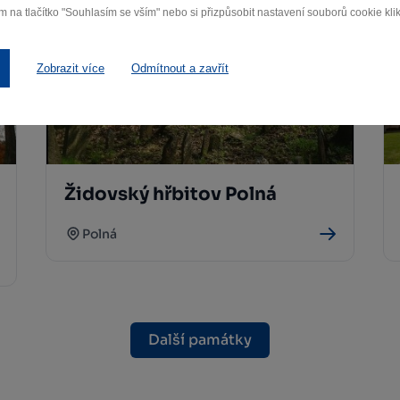
m na tlačítko "Souhlasím se vším" nebo si přizpůsobit nastavení souborů cookie klik
Zobrazit více
Odmítnout a zavřít
Židovský hřbitov Polná
Polná
Další památky