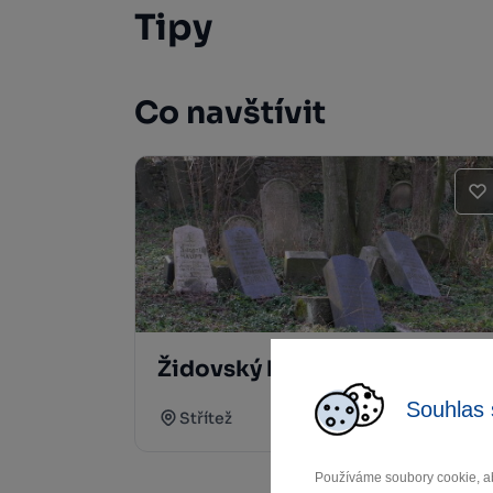
Tipy
Co navštívit
Židovský hřbitov Střítež
Souhlas 
Střítež
Používáme soubory cookie, ab