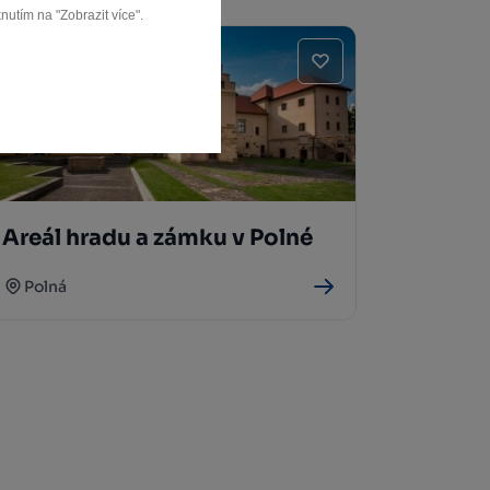
nutím na "Zobrazit více".
Areál hradu a zámku v Polné
Polná