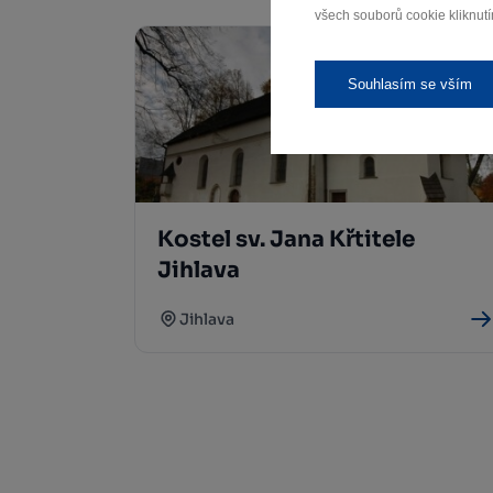
všech souborů cookie kliknutí
Souhlasím se vším
Kostel sv. Jana Křtitele
Jihlava
Jihlava