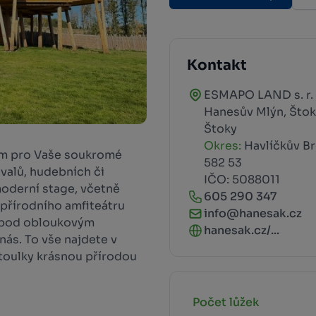
Kontakt
ESMAPO LAND s. r. 
Hanesův Mlýn, Štok
Štoky
Okres:
Havlíčkův B
tem pro Vaše soukromé
582 53
ivalů, hudebních či
IČO: 5088011
moderní stage, včetně
605 290 347
 přírodního amfiteátru
info@hanesak.cz
ce pod obloukovým
hanesak.cz/...
ás. To vše najdete v
 toulky krásnou přírodou
Počet lůžek