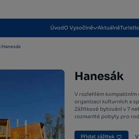
Úvod
O Vysočině
Aktuálně
Turisti
í
/
Hanesák
Hanesák
V rozlehlém kompaktním 
organizaci kulturních a s
Zážitkové bytování v 7 ne
rozmanité pobyty pro rodi
Přidat zážitek
V