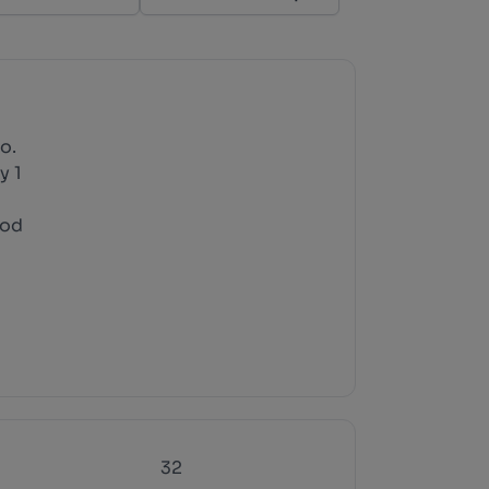
o.
y 1
rod
32