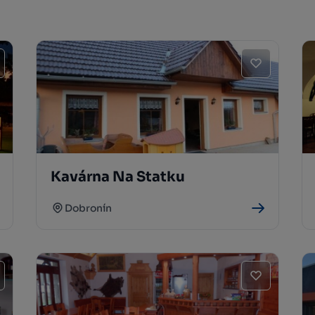
Kavárna Na Statku
Dobronín