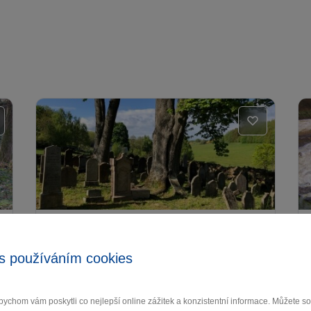
Židovský hřbitov Větrný
Jeníkov
s používáním cookies
Větrný Jeníkov
ychom vám poskytli co nejlepší online zážitek a konzistentní informace. Můžete 