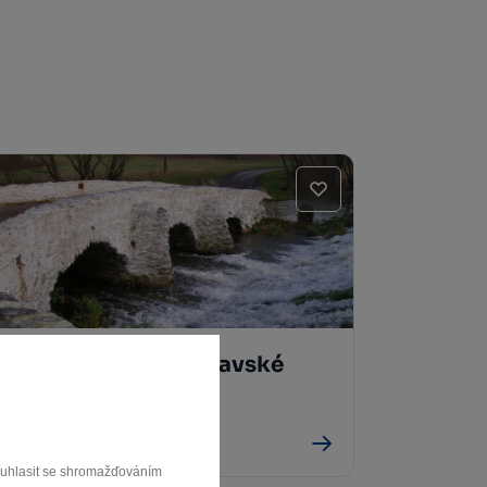
Kamenný most Moravské
stezky Věžnice
Věžnice
souhlasit se shromažďováním