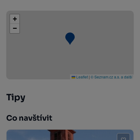
+
−
Leaflet
|
© Seznam.cz a.s. a další
Tipy
Co navštívit