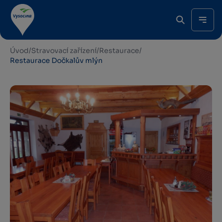
Úvod
/
Stravovací zařízení
/
Restaurace
/
Restaurace Dočkalův mlýn