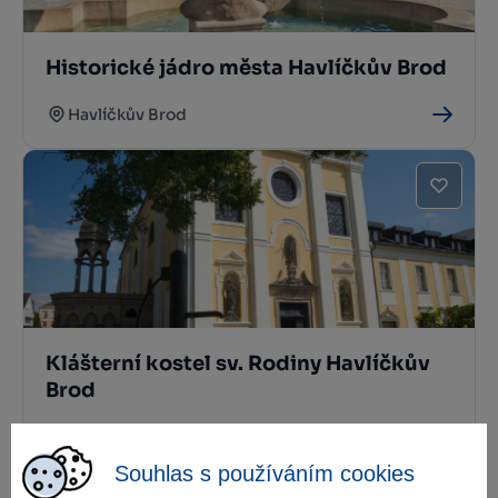
Historické jádro města Havlíčkův Brod
Havlíčkův Brod
Klášterní kostel sv. Rodiny Havlíčkův
Brod
Havlíčkův Brod
Souhlas s používáním cookies