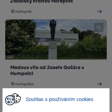
Židovský hřbitov Hořepník
Hořepník
Medova vila od Josefa Gočára v
Humpolci
Humpolec
Souhlas s používáním cookies