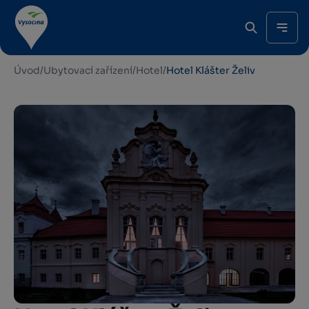
Úvod
/
Ubytovací zařízení
/
Hotel
/
Hotel Klášter Želiv