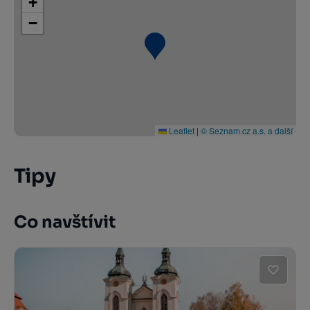
+
−
Leaflet
|
© Seznam.cz a.s. a další
Tipy
Co navštívit