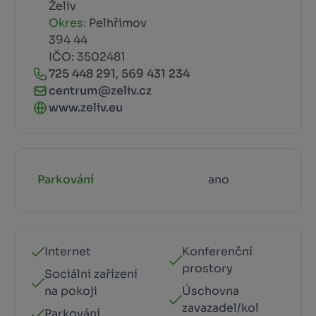
Želiv
Okres:
Pelhřimov
394 44
IČO: 3502481
725 448 291
,
569 431 234
centrum@zeliv.cz
www.zeliv.eu
Parkování
ano
Internet
Konferenční
prostory
Sociální zařízení
na pokoji
Úschovna
zavazadel/kol
Parkování