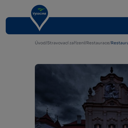
Úvod
/
Stravovací zařízení
/
Restaurace
/
Restaura