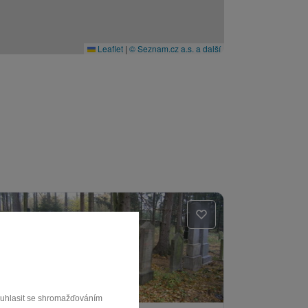
Leaflet
|
© Seznam.cz a.s. a další
souhlasit se shromažďováním