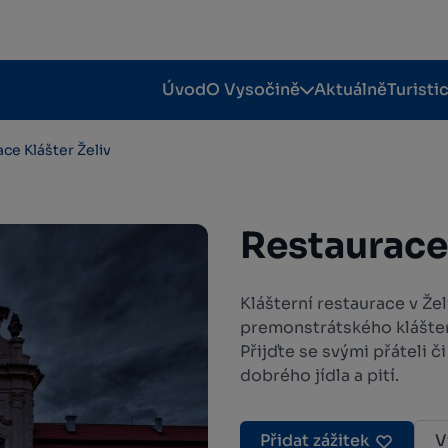
Úvod
O Vysočině
Aktuálně
Turisti
ce Klášter Želiv
Restaurace 
Klášterní restaurace v Že
premonstrátského kláštera,
Přijďte se svými přáteli č
dobrého jídla a pití.
Přidat zážitek
V