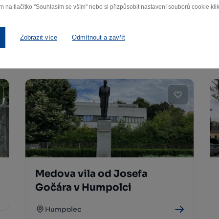
m na tlačítko "Souhlasím se vším" nebo si přizpůsobit nastavení souborů cookie klik
Zámek Červená Řečice
Červená Řečice
Zobrazit více
Odmítnout a zavřít
Medova vila od Josefa
Gočára v Humpolci
Humpolec