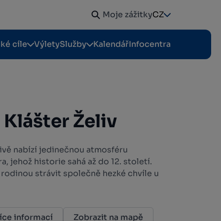
Moje zážitky
CZ
cké cíle
Výlety
Služby
Kalendář
Infocentra
Klášter Želiv
livě nabízí jedinečnou atmosféru
 jehož historie sahá až do 12. století.
i rodinou strávit společně hezké chvíle u
íce informací
Zobrazit na mapě