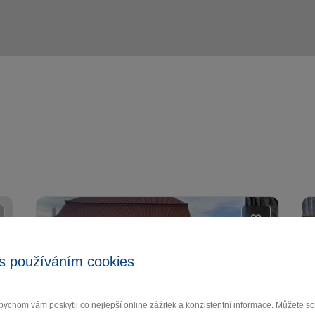
s používáním cookies
ychom vám poskytli co nejlepší online zážitek a konzistentní informace. Můžete 