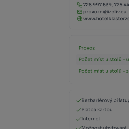
728 997 539
,
725 44
provozni@zeliv.eu
www.hotelklasterze
Provoz
Počet míst u stolů - u
Počet míst u stolů - 
Bezbariérový přístu
Platba kartou
Internet
Možnost ubytování