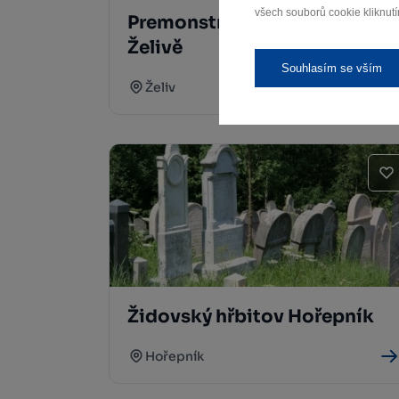
všech souborů cookie kliknutí
Premonstrátský klášter v
Želivě
Souhlasím se vším
Želiv
Židovský hřbitov Hořepník
Hořepník