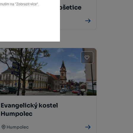
nutím na "Zobrazit více".
Židovský hřbitov Košetice
Košetice
Evangelický kostel
Humpolec
Humpolec