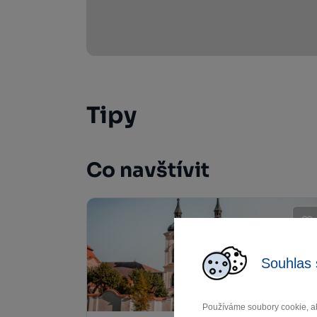
Tipy
Co navštívit
Souhlas 
Používáme soubory cookie, ab