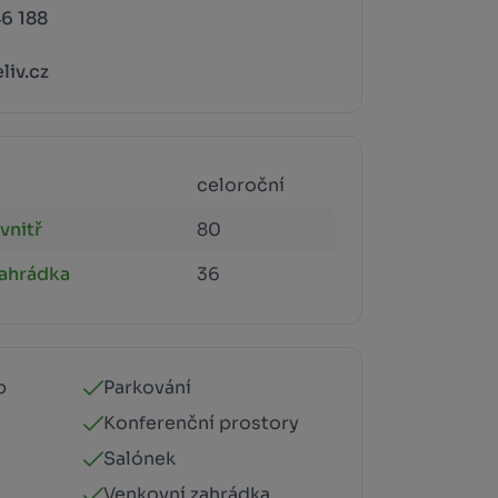
6 188
liv.cz
celoroční
vnitř
80
zahrádka
36
p
Parkování
Konferenční prostory
Salónek
Venkovní zahrádka