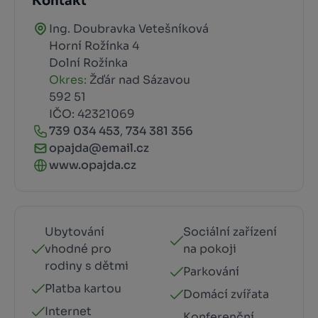
Kontakt
Ing. Doubravka Vetešníková
Horní Rožínka 4
Dolní Rožínka
Okres:
Žďár nad Sázavou
592 51
IČO: 42321069
739 034 453
,
734 381 356
opajda@email.cz
www.opajda.cz
Ubytování
Sociální zařízení
vhodné pro
na pokoji
rodiny s dětmi
Parkování
Platba kartou
Domácí zvířata
Internet
Konferenční