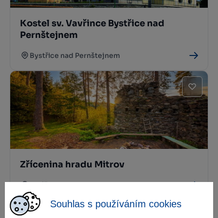
Kostel sv. Vavřince Bystřice nad
Pernštejnem
Bystřice nad Pernštejnem
Zřícenina hradu Mitrov
Strážek
Souhlas s používáním cookies