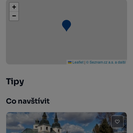
+
−
Leaflet
|
© Seznam.cz a.s. a další
Tipy
Co navštívit