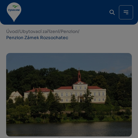
Úvod
/
Ubytovací zařízení
/
Penzion
/
Penzion Zámek Rozsochatec