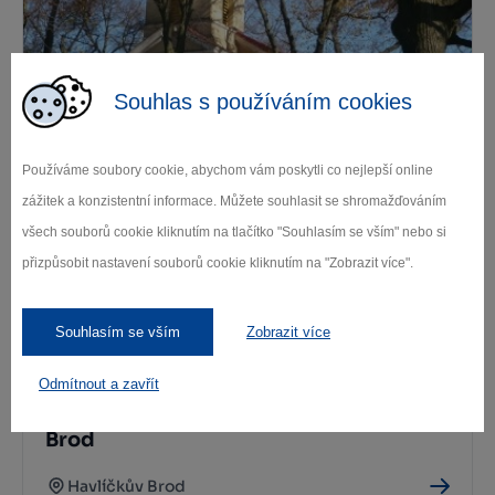
Souhlas s používáním cookies
Kaple sv. Anny v Chotěboři
Chotěboř
Používáme soubory cookie, abychom vám poskytli co nejlepší online
zážitek a konzistentní informace. Můžete souhlasit se shromažďováním
všech souborů cookie kliknutím na tlačítko "Souhlasím se vším" nebo si
přizpůsobit nastavení souborů cookie kliknutím na "Zobrazit více".
Souhlasím se vším
Zobrazit více
Odmítnout a zavřít
Židovský hřbitov – tyfový Havlíčkův
Brod
Havlíčkův Brod