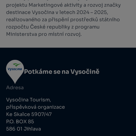
projektu Marketingové aktivity a rozvoj značky
destinace Vysočina v letech 2024 – 2025,
realizovaného za přispění prostředků státního
rozpočtu České republiky z programu
Ministerstva pro místní rozvoj.
Potkáme se na Vysočině
Adresa
Vysočina Tourism,
příspěvková organizace
Ke Skalce 5907/47
P.O. BOX 85
586 01 Jihlava