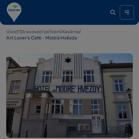
Úvod
/
Stravovací zařízení
/
Kavárna
/
Art Lover's Café - Modrá Hvězda