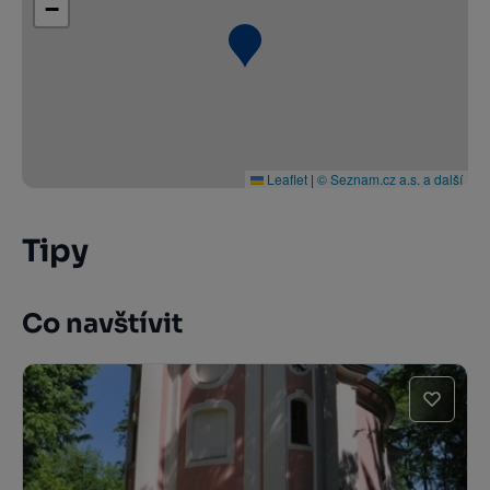
−
Leaflet
|
© Seznam.cz a.s. a další
Tipy
Co navštívit