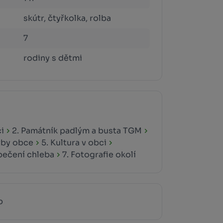
skútr, čtyřkolka, rolba
7
rodiny s dětmi
ci
2. Památník padlým a busta TGM
vby obce
5. Kultura v obci
 pečení chleba
7. Fotografie okolí
p