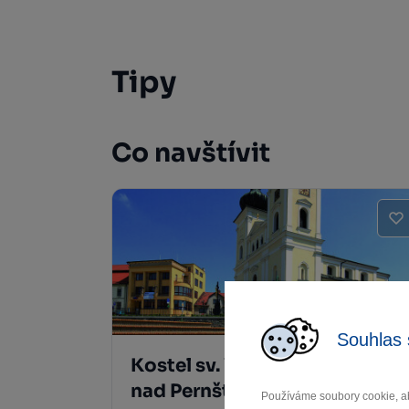
Tipy
Co navštívit
Souhlas 
Kostel sv. Vavřince Bystřice
nad Pernštejnem
Používáme soubory cookie, ab