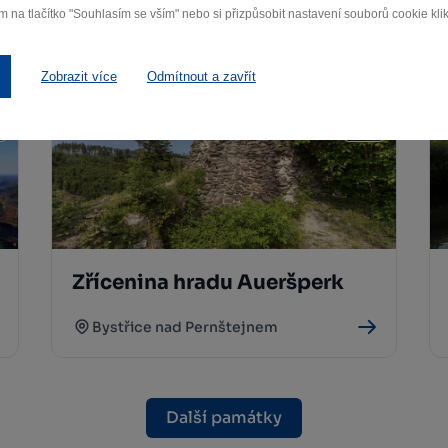
m na tlačítko "Souhlasím se vším" nebo si přizpůsobit nastavení souborů cookie klik
Bystřice nad Pernštejnem
Zobrazit více
Odmítnout a zavřít
Zřícenina hradu Aueršperk
Bystřice nad Pernštejnem
Další památky