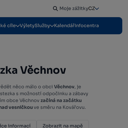
Moje zážitky
CZ
cké cíle
Výlety
Služby
Kalendář
Infocentra
ezka Věchnov
ozvědět něco málo o obci
Věchnov
, je
 stezka s možností odpočinku a zábavy
áním obce Věchnov
začíná na začátku
 nad vesničkou
ve směru na Kovářovu.
íce informací
Zobrazit na mapě