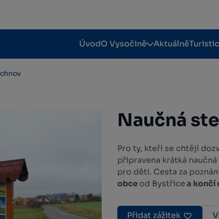
Úvod
O Vysočině
Aktuálně
Turisti
ěchnov
Naučná st
Pro ty, kteří se chtějí d
připravena krátká naučná
pro děti. Cesta za pozn
obce
od Bystřice
a končí
Přidat zážitek
V