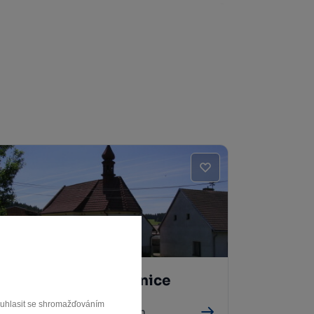
Kaple sv. Anny Pivonice
souhlasit se shromažďováním
Bystřice nad Pernštejnem