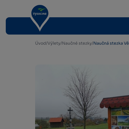
Úvod
/
Výlety
/
Naučné stezky
/
Naučná stezka V