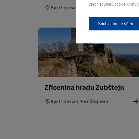
všech souborů cookie kliknutí
Bystřice nad Pernštejnem
Souhlasím se vším
Zřícenina hradu Zubštejn
Bystřice nad Pernštejnem