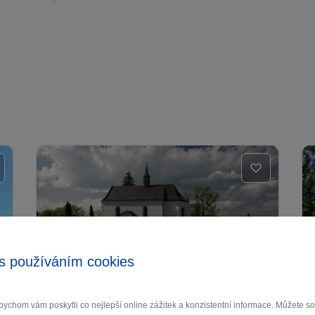
s používáním cookies
Kostel Nejsvětější Trojice
Bystřice nad Pernštejnem
ychom vám poskytli co nejlepší online zážitek a konzistentní informace. Můžete 