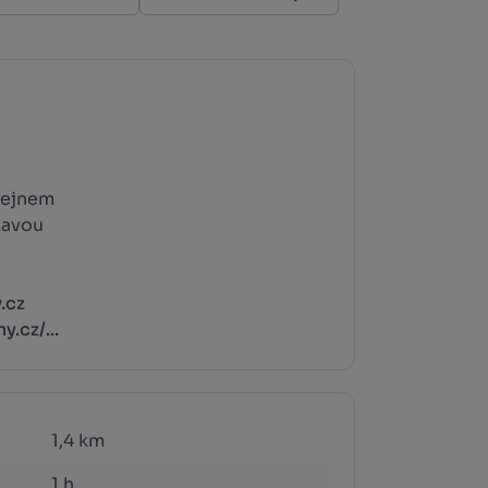
tejnem
zavou
.cz
.cz/...
1,4 km
1 h