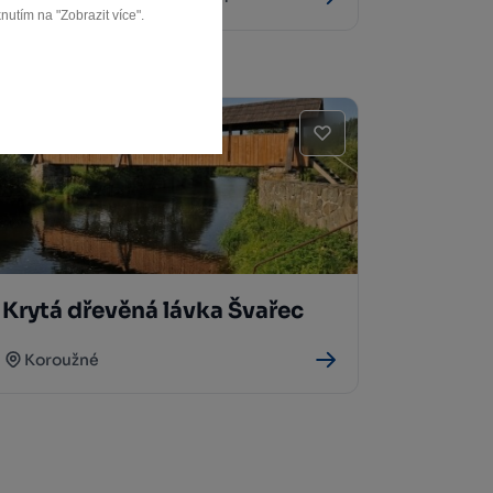
nutím na "Zobrazit více".
Krytá dřevěná lávka Švařec
Koroužné