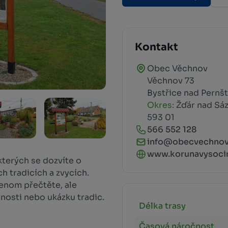
Kontakt
Obec Věchnov
Věchnov 73
Bystřice nad Pernš
Okres:
Žďár nad Sá
593 01
566 552 128
info@obecvechnov
www.korunavysociny
 kterých se dozvíte o
h tradicích a zvycích.
jenom přečtěte, ale
vnosti nebo ukázku tradic.
Délka trasy
Časová náročnost