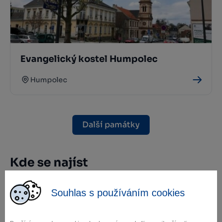
Evangelický kostel Humpolec
Humpolec
Další památky
Kde se najíst
Souhlas s používáním cookies