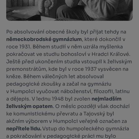
Po absolvování obecné školy byl přijat tehdy na
německobrodské gymnázium
, které dokončil v
roce 1931. Během studií v něm uzrála myšlenka
pokračovat ve studiu bohosloví v Hradci Králové.
Ještě před ukončením studia vstoupil k želivským
premonstrátům, kde byl v roce 1937 vysvěcen na
kněze. Během válečných let absolvoval
pedagogické zkoušky a začal na gymnáziu
v Humpolci vyučovat náboženství, filozofii, latinu
a dějepis. V lednu 1948 byl zvolen
nejmladším
želivským opatem
. O měsíc později však dochází
ke komunistickému převratu a Tajovský byl
akčním výborem v Humpolci veřejně označen za
nepřítele lidu.
Vstup do humpoleckého gymnázia
a pokračování v pedagogické práci mu bylo