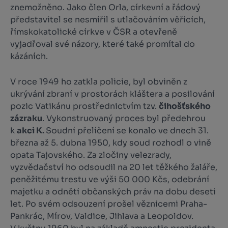
znemožněno. Jako člen Orla, církevní a řádový
představitel se nesmířil s utlačováním věřících,
římskokatolické církve v ČSR a otevřeně
vyjadřoval své názory, které také promítal do
kázáních.
V roce 1949 ho zatkla policie, byl obviněn z
ukrývání zbraní v prostorách kláštera a posilování
pozic Vatikánu prostřednictvím tzv.
čihošťského
zázraku
. Vykonstruovaný proces byl předehrou
k
akci K.
Soudní přelíčení se konalo ve dnech 31.
března až 5. dubna 1950, kdy soud rozhodl o vině
opata Tajovského. Za zločiny velezrady,
vyzvědačství ho odsoudil na 20 let těžkého žaláře,
peněžitému trestu ve výši 50 000 Kčs, odebrání
majetku a odnětí občanských práv na dobu deseti
let. Po svém odsouzení prošel věznicemi Praha-
Pankrác, Mírov, Valdice, Jihlava a Leopoldov.