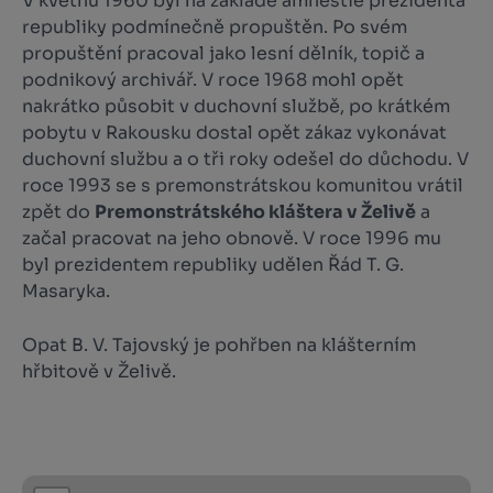
V květnu 1960 byl na základě amnestie prezidenta
republiky podmínečně propuštěn. Po svém
propuštění pracoval jako lesní dělník, topič a
podnikový archivář. V roce 1968 mohl opět
nakrátko působit v duchovní službě, po krátkém
pobytu v Rakousku dostal opět zákaz vykonávat
duchovní službu a o tři roky odešel do důchodu. V
roce 1993 se s premonstrátskou komunitou vrátil
zpět do
Premonstrátského kláštera v Želivě
a
začal pracovat na jeho obnově. V roce 1996 mu
byl prezidentem republiky udělen Řád T. G.
Masaryka.
Opat B. V. Tajovský je pohřben na klášterním
hřbitově v Želivě.