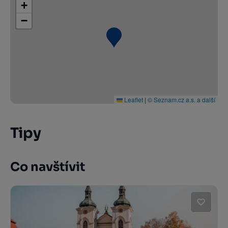
+
−
Leaflet
|
© Seznam.cz a.s. a další
Tipy
Co navštívit