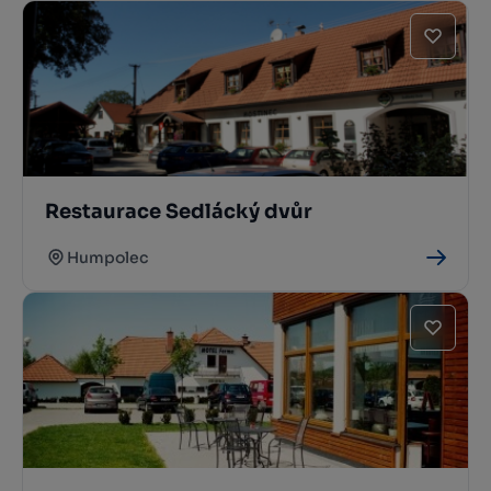
Restaurace Sedlácký dvůr
Humpolec