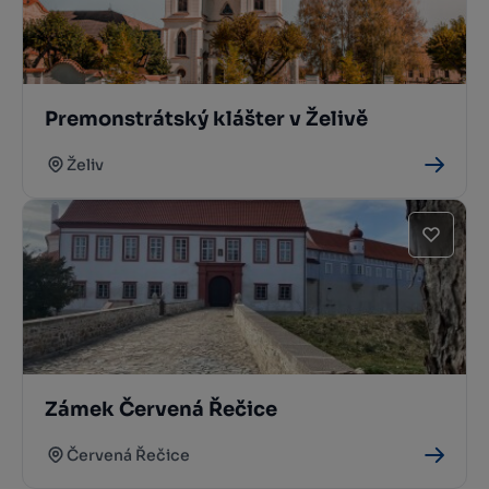
Premonstrátský klášter v Želivě
Želiv
Zámek Červená Řečice
Červená Řečice