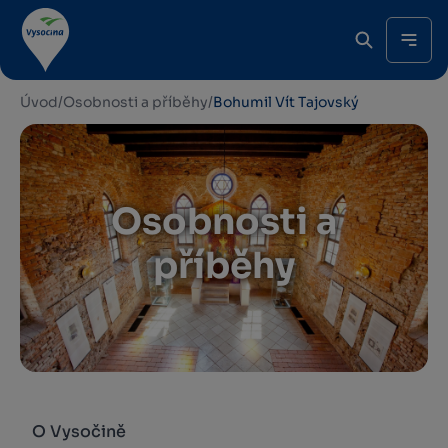
Úvod
/
Osobnosti a příběhy
/
Bohumil Vít Tajovský
Osobnosti a
příběhy
O Vysočině