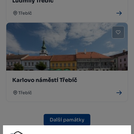
Ludmily Třebíč
Třebíč
Karlovo náměstí Třebíč
Třebíč
Další památky