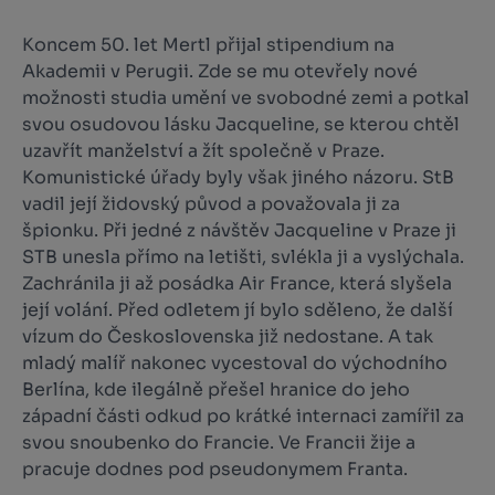
Koncem 50. let Mertl přijal stipendium na
Akademii v Perugii. Zde se mu otevřely nové
možnosti studia umění ve svobodné zemi a potkal
svou osudovou lásku Jacqueline, se kterou chtěl
uzavřít manželství a žít společně v Praze.
Komunistické úřady byly však jiného názoru. StB
vadil její židovský původ a považovala ji za
špionku. Při jedné z návštěv Jacqueline v Praze ji
STB unesla přímo na letišti, svlékla ji a vyslýchala.
Zachránila ji až posádka Air France, která slyšela
její volání. Před odletem jí bylo sděleno, že další
vízum do Československa již nedostane. A tak
mladý malíř nakonec vycestoval do východního
Berlína, kde ilegálně přešel hranice do jeho
západní části odkud po krátké internaci zamířil za
svou snoubenko do Francie. Ve Francii žije a
pracuje dodnes pod pseudonymem Franta.