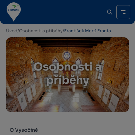
Úvod
/
Osobnosti a příběhy
/
František Mertl Franta
Osobnosti a
příběhy
O Vysočině