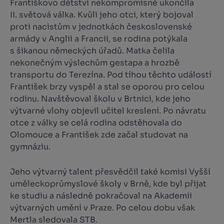
Františkovo dětství nekompromisně ukončila
II. světová válka. Kvůli jeho otci, který bojoval
proti nacistům v jednotkách československé
armády v Anglii a Francii, se rodina potýkala
s šikanou německých úřadů. Matka čelila
nekonečným výslechům gestapa a hrozbě
transportu do Terezína. Pod tíhou těchto událostí
František brzy vyspěl a stal se oporou pro celou
rodinu. Navštěvoval školu v Brtnici, kde jeho
výtvarné vlohy objevil učitel kreslení. Po návratu
otce z války se celá rodina odstěhovala do
Olomouce a František zde začal studovat na
gymnáziu.
Jeho výtvarný talent přesvědčil také komisi Vyšší
uměleckoprůmyslové školy v Brně, kde byl přijat
ke studiu a následně pokračoval na Akademii
výtvarných umění v Praze. Po celou dobu však
Mertla sledovala STB.