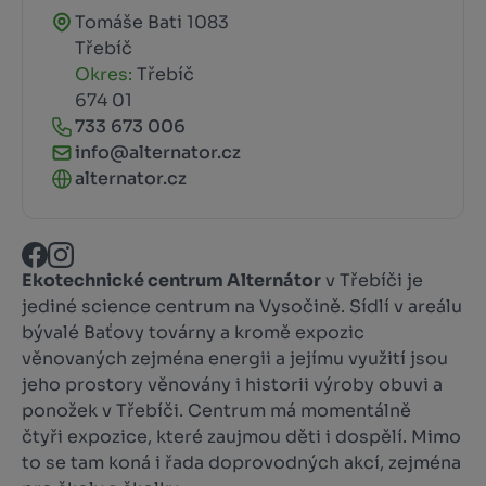
Tomáše Bati 1083
Třebíč
Okres:
Třebíč
674 01
733 673 006
info@alternator.cz
alternator.cz
Ekotechnické centrum Alternátor
v Třebíči je
jediné science centrum na Vysočině. Sídlí v areálu
bývalé Baťovy továrny a kromě expozic
věnovaných zejména energii a jejímu využití jsou
jeho prostory věnovány i historii výroby obuvi a
ponožek v Třebíči. Centrum má momentálně
čtyři expozice, které zaujmou děti i dospělí. Mimo
to se tam koná i řada doprovodných akcí, zejména