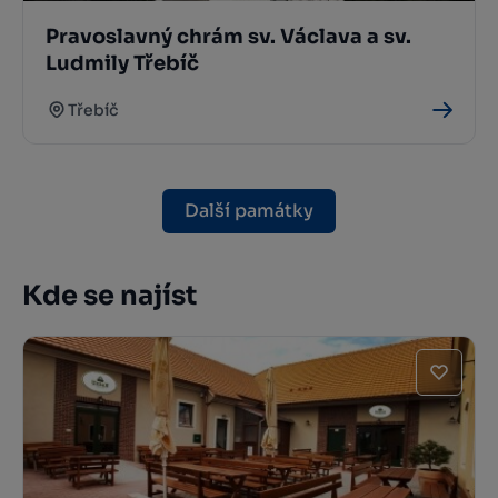
Pravoslavný chrám sv. Václava a sv.
Ludmily Třebíč
Třebíč
Další památky
Kde se najíst