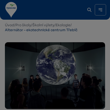
Úvod
/
Pro školy
/
Školní výlety
/
Ekologie
/
Alternátor – ekotechnické centrum Třebíč