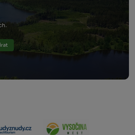
ch.
rat