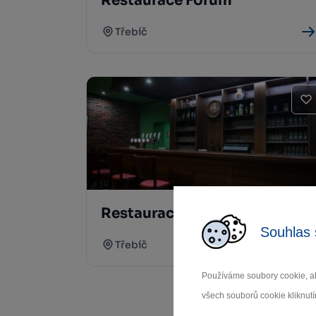
Restaurace Fórum
Třebíč
Restaurace U Kopečků
Souhlas 
Třebíč
Používáme soubory cookie, ab
všech souborů cookie kliknutí