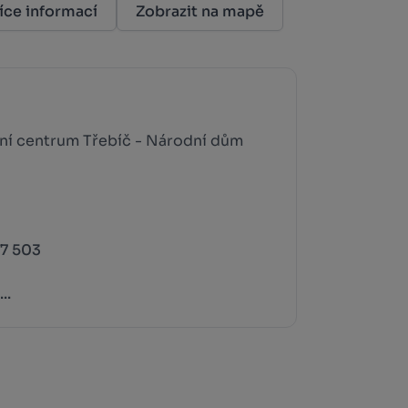
íce informací
Zobrazit na mapě
ční centrum Třebíč - Národní dům
07 503
..