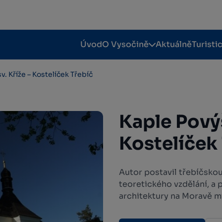
Úvod
O Vysočině
Aktuálně
Turisti
v. Kříže – Kostelíček Třebíč
Kaple Povýš
Kostelíček
Autor postavil třebíčskou
teoretického vzdělání, a 
architektury na Moravě mi