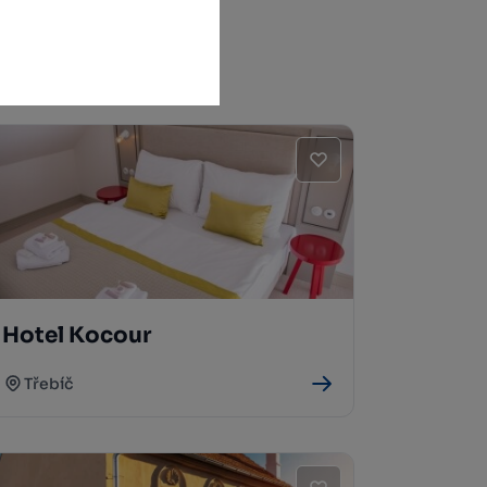
Hotel Kocour
Třebíč