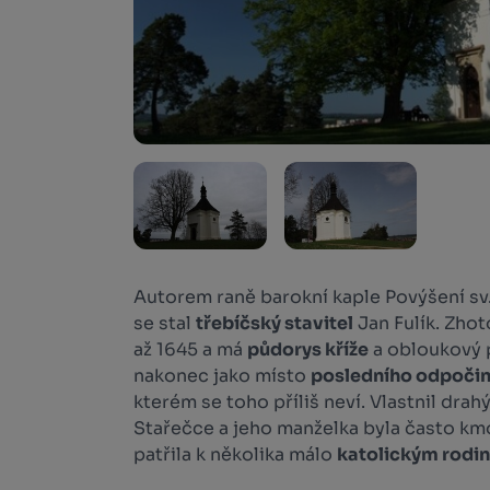
Autorem raně barokní kaple Povýšení sv
se stal
třebíčský stavitel
Jan Fulík. Zhot
až 1645 a má
půdorys kříže
a obloukový p
nakonec jako místo
posledního odpoči
kterém se toho příliš neví. Vlastnil dra
Stařečce a jeho manželka byla často km
patřila k několika málo
katolickým rodi