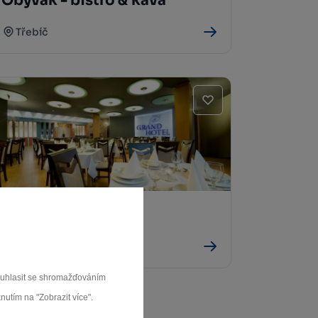
Obývák - bistro & káva
Třebíč
Restaurace Elipso
Třebíč
souhlasit se shromažďováním
nutím na "Zobrazit více".