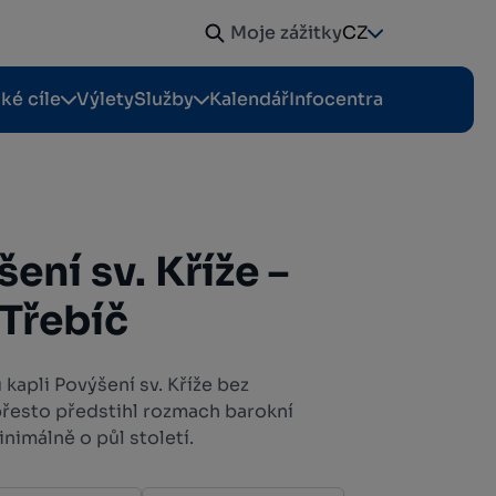
Moje zážitky
CZ
cké cíle
Výlety
Služby
Kalendář
Infocentra
ení sv. Kříže –
 Třebíč
 kapli Povýšení sv. Kříže bez
přesto předstihl rozmach barokní
nimálně o půl století.