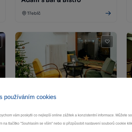
Adam´s Bar & Bistro
Třebíč
Kavárna Papi Café
s používáním cookies
Třebíč
ychom vám poskytli co nejlepší online zážitek a konzistentní informace. Můžete 
m na tlačítko "Souhlasím se vším" nebo si přizpůsobit nastavení souborů cookie klik
Další stravovací zařízení