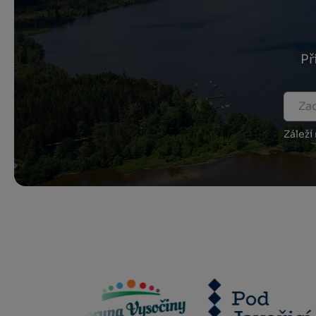
Př
Záleží