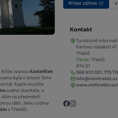
Přidat zážitek
V
Kontakt
Turistické informa
Karlovo náměstí 47
Třebíč
Okres:
Třebíč
674 01
. Kříže zvanou
Kostelíček
568 610 021
,
775 7
ovena byla v letech 1644
info@mkstrebic.cz
ortál. Kaple sloužila
www.visittrebic.eu/.
nku
svého stavitele, o
hý dům na předměstí
otrou dětí. Jeho rodina
nám
v Třebíči.