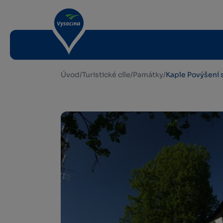
Úvod
/
Turistické cíle
/
Památky
/
Kaple Povýšení s