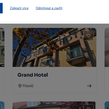
Zobrazit více
Odmítnout a zavřít
Grand Hotel
Třebíč