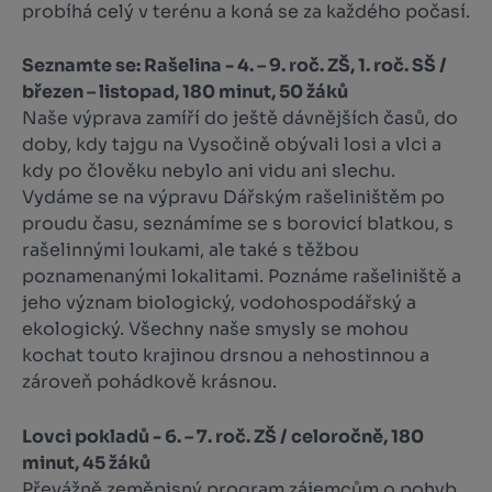
probíhá celý v terénu a koná se za každého počasí.
Seznamte se: Rašelina - 4. – 9. roč. ZŠ, 1. roč. SŠ /
březen – listopad, 180 minut, 50 žáků
Naše výprava zamíří do ještě dávnějších časů, do
doby, kdy tajgu na Vysočině obývali losi a vlci a
kdy po člověku nebylo ani vidu ani slechu.
Vydáme se na výpravu Dářským rašeliništěm po
proudu času, seznámíme se s borovicí blat­kou, s
rašelinnými loukami, ale také s těžbou
poznamenanými lokalitami. Poznáme rašeliniště a
jeho význam biologický, vodohospodářský a
ekologický. Všechny naše smysly se mohou
kochat touto krajinou drsnou a nehostinnou a
zároveň pohádkově krásnou.
Lovci pokladů - 6. – 7. roč. ZŠ / celoročně, 180
minut, 45 žáků
Převážně zeměpisný program zájemcům o pohyb