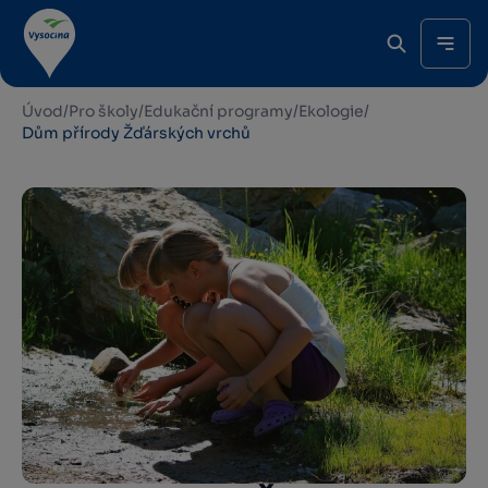
Úvod
/
Pro školy
/
Edukační programy
/
Ekologie
/
Dům přírody Žďárských vrchů