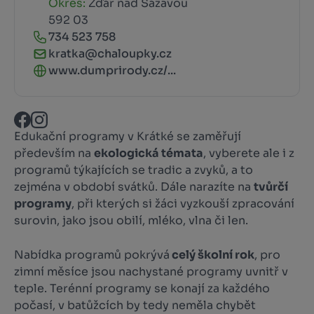
Okres:
Žďár nad Sázavou
592 03
734 523 758
kratka@chaloupky.cz
www.dumprirody.cz/...
Edukační programy v Krátké se zaměřují
především na
ekologická témata
, vyberete ale i z
programů týkajících se tradic a zvyků, a to
zejména v období svátků. Dále narazíte na
tvůrčí
programy
, při kterých si žáci vyzkouší zpracování
surovin, jako jsou obilí, mléko, vlna či len.
Nabídka programů pokrývá
celý školní rok
, pro
zimní měsíce jsou nachystané programy uvnitř v
teple. Terénní programy se konají za každého
počasí, v batůžcích by tedy neměla chybět