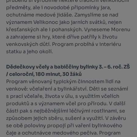
průběhu si vyrobíme některé tradiční velikonoční
před­měty, ale i novodobé připomínky jara,
ochutnáme medové jidáše. Zamyslíme se nad
významem Veli­konoc jako jarních svátků, nejen
křesťanských ale i pohanských. Vyneseme Morenu
a zahrajeme si hry, které dříve patřily k životu
venkovských důtí. Program probíhá v interiéru
statku a jeho okolí.
Dědečkovy včely a babiččiny bylinky 3. – 6. roč. ZŠ
/ celoroční, 180 minut, 30 žáků
Program věnovaný typickým činnostem lidí na
venkově: včelaření a bylinkářství. Děti se seznámí
s pra­cí včelaře, života v úlu, s využitím včelích
produktů a s významem včel pro přírodu. V další
části pak s nejběžnějšími léčivými rostlinami, se
způsobem jejich sběru, sušení a využití. V závěru
se obě polo­viny propojí při vaření bylinkového
čaje a ochutnávce medového pečiva. Program