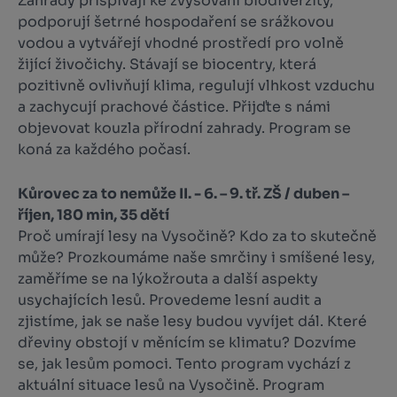
Zahrady přispívají ke zvyšování biodiverzity,
podporují šetrné hospodaření se srážkovou
vodou a vytvářejí vhodné prostředí pro volně
žijící živočichy. Stávají se biocentry, která
pozitivně ovlivňují klima, regulují vlhkost vzduchu
a zachycují prachové částice. Přijďte s námi
objevovat kouzla přírodní zahrady. Program se
koná za každého počasí.
Kůrovec za to nemůže II. - 6. – 9. tř. ZŠ / duben –
říjen, 180 min, 35 dětí
Proč umírají lesy na Vysočině? Kdo za to skutečně
může? Prozkoumáme naše smrčiny i smíšené lesy,
zaměříme se na lýkožrouta a další aspekty
usychajících lesů. Provedeme lesní audit a
zjistíme, jak se naše lesy budou vyvíjet dál. Které
dřeviny obstojí v měnícím se klimatu? Dozvíme
se, jak lesům pomo­ci. Tento program vychází z
aktuální situace lesů na Vysočině. Program