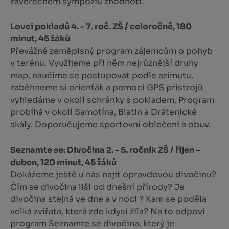
závěrečném sympoziu zhodnotí.
Lovci pokladů 4. – 7. roč. ZŠ / celoročně, 180
minut, 45 žáků
Převážně zeměpisný program zájemcům o pohyb
v terénu. Využijeme při něm nejrůznější druhy
map, naučíme se postupovat podle azimutu,
zaběhneme si orienťák a pomocí GPS přístrojů
vyhledáme v okolí schránky s pokladem. Program
probíhá v okolí Samotína, Blatin a Drátenické
skály. Doporuču­jeme sportovní oblečení a obuv.
Seznamte se: Divočina 2. – 5. ročník ZŠ / říjen –
duben, 120 minut, 45 žáků
Dokážeme ještě u nás najít opravdovou divočinu?
Čím se divočina liší od dnešní přírody? Je
divočina stejná ve dne a v noci ? Kam se poděla
velká zvířata, která zde kdysi žila? Na to odpoví
program Seznamte se divočina, který je