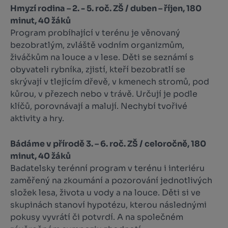
Hmyzí rodina – 2. - 5. roč. ZŠ / duben – říjen, 180
minut, 40 žáků
Program probíhající v terénu je věnovaný
bezobratlým, zvláště vodním organizmům,
živáčkům na louce a v lese. Děti se seznámí s
obyvateli rybníka, zjistí, kteří bezobratlí se
skrývají v tlejícím dřevě, v kmenech stromů, pod
kůrou, v přezech nebo v trávě. Určují je podle
klíčů, porovnávají a malují. Nechybí tvořivé
aktivity a hry.
Bádáme v přírodě 3. – 6. roč. ZŠ / celoročně, 180
minut, 40 žáků
Badatelsky terénní program v terénu i interiéru
zaměřený na zkoumání a pozorování jednotlivých
slo­žek lesa, života u vody a na louce. Děti si ve
skupinách stanoví hypotézu, kterou následnými
pokusy vyvrátí či potvrdí. A na spo­lečném