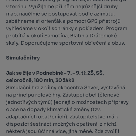
v terénu. Využijeme při něm nejrůznější druhy
map, naučíme se postupovat podle azimutu,
zaběhneme si orienťák a pomocí GPS přístrojů
vyhledáme v okolí schránky s pokladem. Program
probíhá v okolí Samotína, Blatin a Drátenické
skály. Doporuču­jeme sportovní oblečení a obuv.
Simulační hry
Jak se žije v Podnebíně - 7. – 9. tř. ZŠ, SŠ,
celoročně, 180 min, 30 žáků
Simulační hra z dílny ekocentra Sever, vystavěná
na principu rolové hry. Zástupci obcí (členové
jednotlivých týmů) jednají o možnostech přípravy
obce na dopady klimatické změny (tzv.
adaptačních opatřeních). Zastupitelstvo má k
dispozici šestnáct možných opatření, z nichž
některá jsou účinná více, jiná méně. Zda zvolili