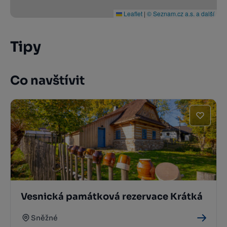
Leaflet
|
© Seznam.cz a.s. a další
Tipy
Co navštívit
Vesnická památková rezervace Krátká
Sněžné