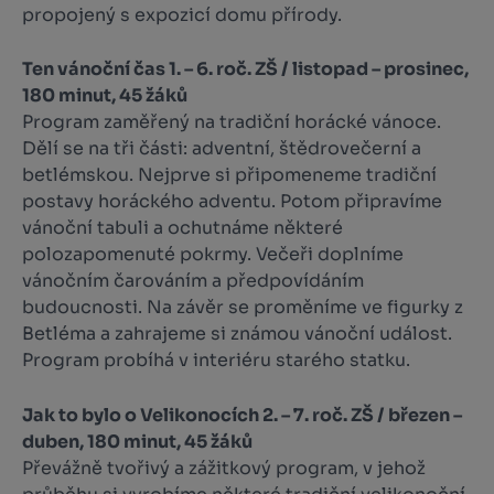
propojený s expozicí domu přírody.
Ten vánoční čas 1. – 6. roč. ZŠ / listopad – prosinec,
180 minut, 45 žáků
Program zaměřený na tradiční horácké vánoce.
Dělí se na tři části: adventní, štědrovečerní a
betlém­skou. Nejprve si připomeneme tradiční
postavy horáckého adventu. Potom připravíme
vánoční tabuli a ochutnáme některé
polozapomenuté pokrmy. Večeři doplníme
vánočním čarováním a předpovídá­ním
budoucnosti. Na závěr se proměníme ve figurky z
Betléma a zahrajeme si známou vánoční udá­lost.
Program probíhá v interiéru starého statku.
Jak to bylo o Velikonocích 2. – 7. roč. ZŠ / březen –
duben, 180 minut, 45 žáků
Převážně tvořivý a zážitkový program, v jehož