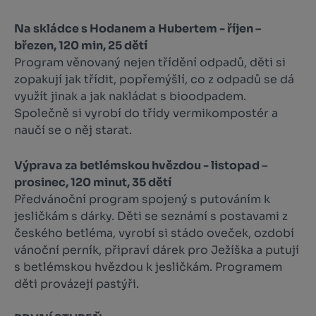
Na skládce s Hodanem a Hubertem - říjen –
březen, 120 min, 25 dětí
Program věnovaný nejen třídění odpadů, děti si
zopakují jak třídit, popřemýšlí, co z odpadů se dá
využít jinak a jak nakládat s bioodpadem.
Společně si vyrobí do třídy vermikompostér a
naučí se o něj starat.
Výprava za betlémskou hvězdou - listopad –
prosinec, 120 minut, 35 dětí
Předvánoční program spojený s putováním k
jesličkám s dárky. Děti se seznámí s postavami z
českého betléma, vyrobí si stádo oveček, ozdobí
vánoční perník, připraví dárek pro Ježíška a putují
s betlém­skou hvězdou k jesličkám. Programem
děti provázejí pastýři.