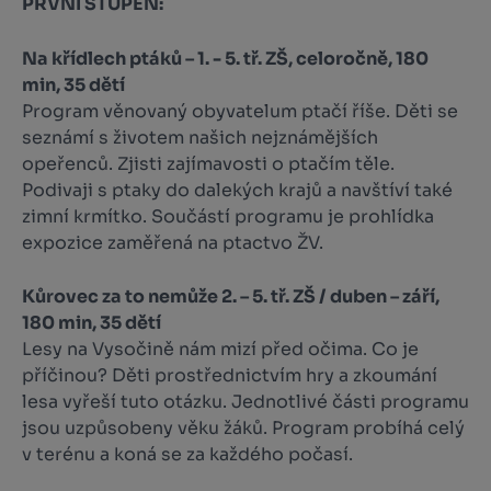
PRVNÍ STUPEŇ:
Na křídlech ptáků – 1. - 5. tř. ZŠ, celoročně, 180
min, 35 dětí
Program věnovaný obyvatelum ptačí říše. Děti se
seznámí s životem našich nejznámějších
opeřenců. Zjisti zajímavosti o ptačím těle.
Podivaji s ptaky do dalekých krajů a navštíví také
zimní krmítko. Součástí programu je prohlídka
expozice zaměřená na ptactvo ŽV.
Kůrovec za to nemůže 2. – 5. tř. ZŠ / duben – září,
180 min, 35 dětí
Lesy na Vysočině nám mizí před očima. Co je
příčinou? Děti prostřednictvím hry a zkoumání
lesa vy­řeší tuto otázku. Jednotlivé části programu
jsou uzpůsobeny věku žáků. Program probíhá celý
v terénu a koná se za každého počasí.