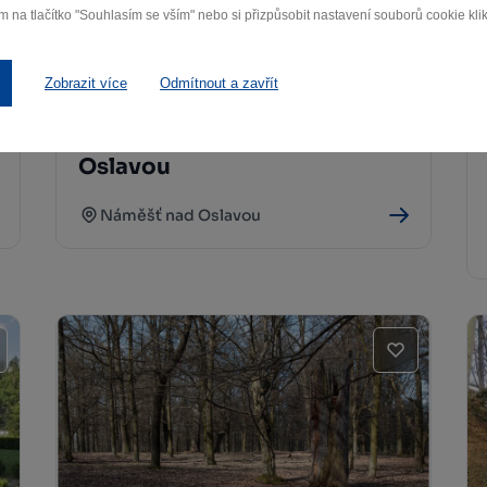
m na tlačítko "Souhlasím se vším" nebo si přizpůsobit nastavení souborů cookie klik
Zobrazit více
Odmítnout a zavřít
Barokní most Náměšť nad
Oslavou
Náměšť nad Oslavou