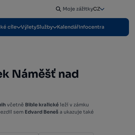
Moje zážitky
CZ
cké cíle
Výlety
Služby
Kalendář
Infocentra
ek Náměšť nad
nih
včetně
Bible kralické
leží v zámku
Jezdil sem
Edvard Beneš
a ukazuje také