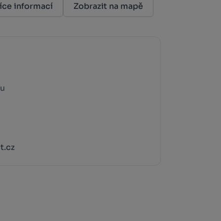
íce informací
Zobrazit na mapě
ou
t.cz