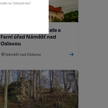
nutím na "Zobrazit více".
Kostel sv. Jana Křtitele a
Farní úřad Náměšť nad
Oslavou
Náměšť nad Oslavou