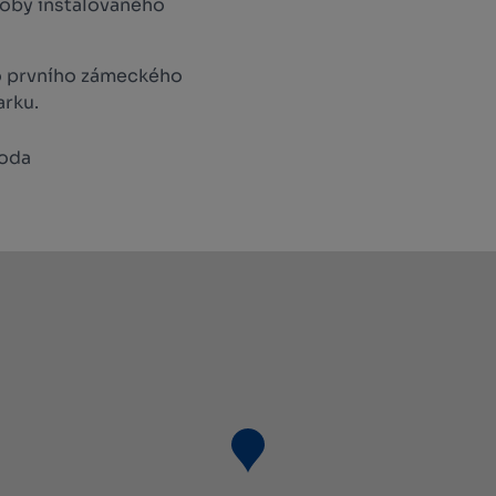
oby instalovaného
o prvního zámeckého
arku.
boda