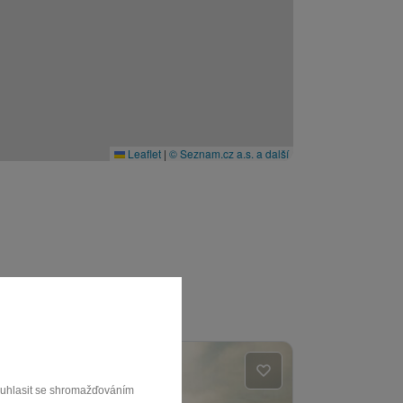
Leaflet
|
© Seznam.cz a.s. a další
souhlasit se shromažďováním