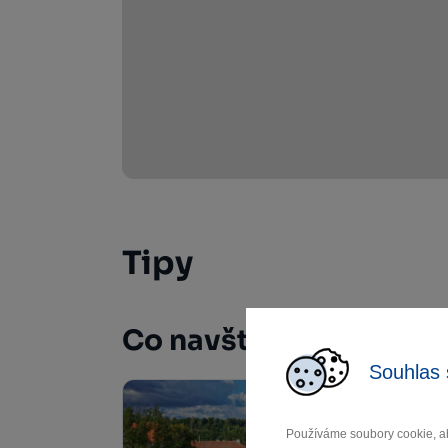
Tipy
Co navštívit
Souhlas 
Používáme soubory cookie, ab