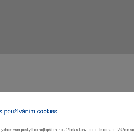
s používáním cookies
ychom vám poskytli co nejlepší online zážitek a konzistentní informace. Můžete 