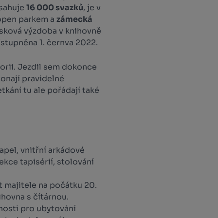
sahuje
16 000 svazků
, je v
lopen parkem a
zámecká
esková výzdoba v knihovně
ístupněna 1. černva 2022.
orii. Jezdil sem dokonce
konají pravidelné
tkání tu ale pořádají také
pel, vnitřní arkádové
ekce tapisérií, stolování
t majitele na počátku 20.
ihovna s čítárnou.
osti pro ubytování