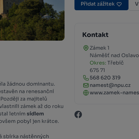
Přidat zážitek
V
Kontakt
Zámek 1
Náměšť nad Oslav
Okres:
Třebíč
675 71
568 620 319
la žádnou dominantu.
namest@npu.cz
estavěn na renesanční
www.zamek-names
Později za majitelů
i vlastnili zámek až do roku
stal letním
sídlem
ovšem pobyl jen krátce.
á sbírka nástěnných