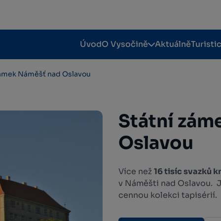
Úvod
O Vysočině
Aktuálně
Turisti
zámek Náměšť nad Oslavou
Státní zám
Oslavou
Více než
16 tisíc svazků k
v Náměšti nad Oslavou. 
cennou kolekci tapisérií.