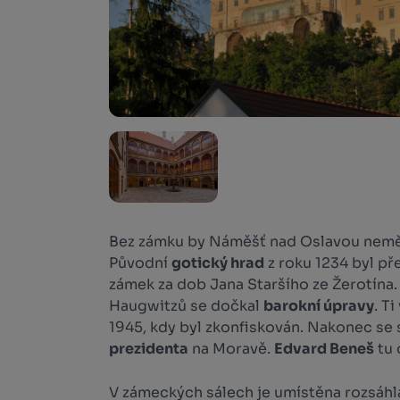
Bez zámku by Náměšť nad Oslavou nemě
Původní
gotický hrad
z roku 1234 byl př
zámek za dob Jana Staršího ze Žerotína. 
Haugwitzů se dočkal
barokní úpravy
. T
1945, kdy byl zkonfiskován. Nakonec se 
prezidenta
na Moravě.
Edvard Beneš
tu 
V zámeckých sálech je umístěna rozsáhl