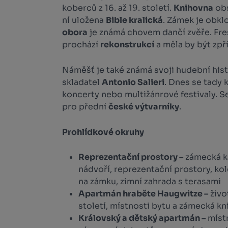
koberců z 16. až 19. století.
Knihovna
ob
ní uložena
Bible kralická
. Zámek je obk
obora
je známá chovem dančí zvěře. Fr
prochází
rekonstrukcí
a měla by být zpř
Náměšť je také známá svoji hudební hist
skladatel
Antonio Salieri
. Dnes se tady 
koncerty nebo multižánrové festivaly. Se
pro přední
české výtvarníky
.
Prohlídkové okruhy
Reprezentační prostory –
zámecká ka
nádvoří, reprezentační prostory, kol
na zámku, zimní zahrada s terasami
Apartmán hraběte Haugwitze –
živo
století, místnosti bytu a zámecká kn
Královský a dětský apartmán –
místn