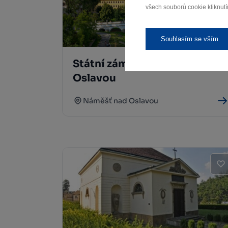
všech souborů cookie kliknutí
Souhlasím se vším
Státní zámek Náměšť nad
Oslavou
Náměšť nad Oslavou