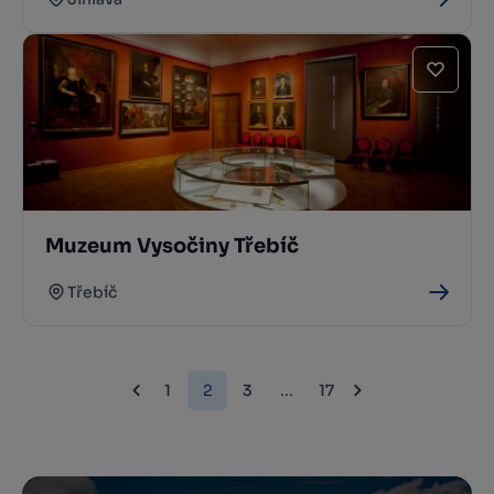
Muzeum Vysočiny Třebíč
Třebíč
1
2
3
...
17