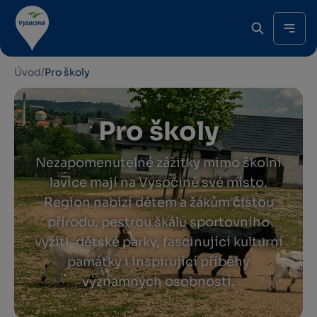
Úvod
/
Pro školy
Pro školy
Nezapomenutelné zážitky mimo školní
lavice mají na Vysočině své místo.
Region nabízí dětem a žákům čistou
přírodu, pestrou škálu sportovního
vyžití, dětské parky, fascinující kulturní
památky i inspirující příběhy
významných osobností.