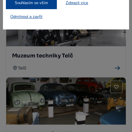
Souhlasím se vším
Zobrazit více
Odmítnout a zavřít
Muzeum techniky Telč
Telč