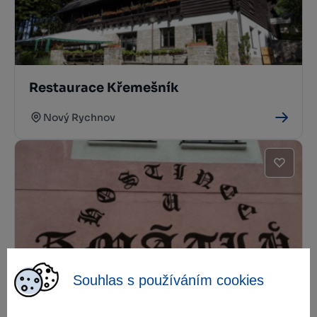
Restaurace Křemešník
Nový Rychnov
Restaurace U Zmátlů
Souhlas s používáním cookies
Nový Rychnov