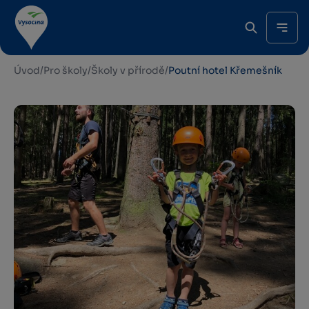
Úvod
/
Pro školy
/
Školy v přírodě
/
Poutní hotel Křemešník