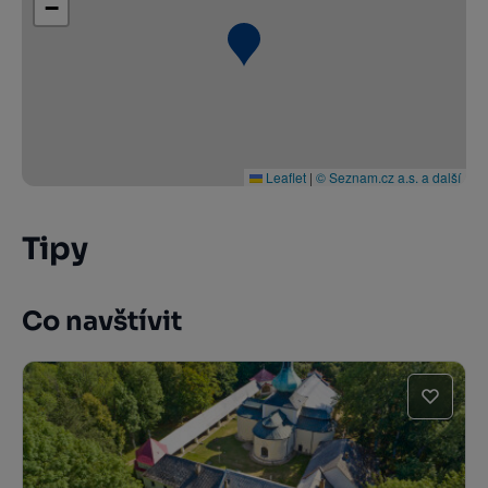
−
Leaflet
|
© Seznam.cz a.s. a další
Tipy
Co navštívit