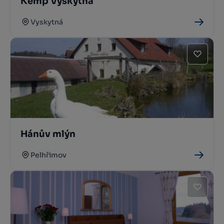
Kemp Vyskytná
Vyskytná
Hánův mlýn
Pelhřimov