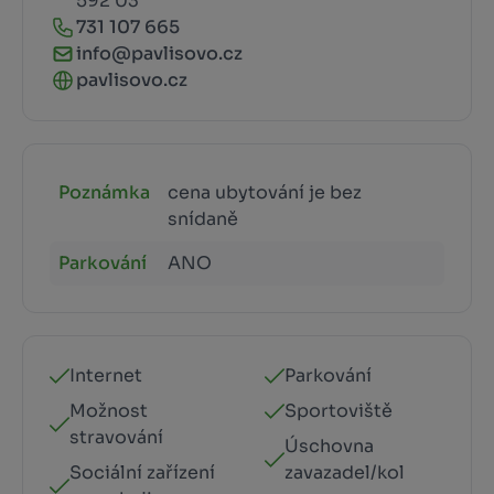
592 03
731 107 665
info@pavlisovo.cz
pavlisovo.cz
Poznámka
cena ubytování je bez
snídaně
Parkování
ANO
Internet
Parkování
Možnost
Sportoviště
stravování
Úschovna
Sociální zařízení
zavazadel/kol