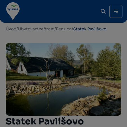
Úvod
/
Ubytovací zařízení
/
Penzion
/
Statek Pavlišovo
Statek Pavlišovo