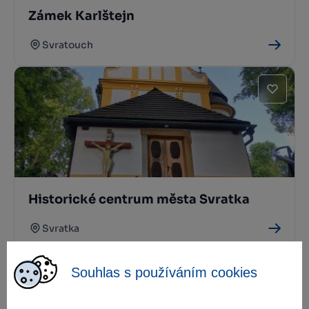
Zámek Karlštejn
Svratouch
Historické centrum města Svratka
Svratka
Souhlas s používáním cookies