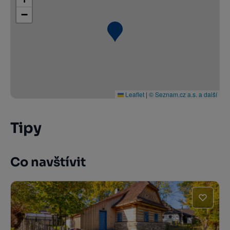
−
Leaflet
|
© Seznam.cz a.s. a další
Tipy
Co navštívit