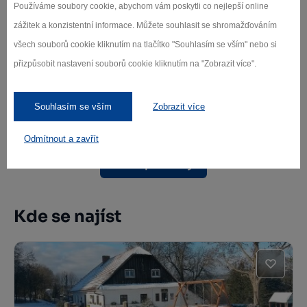
Používáme soubory cookie, abychom vám poskytli co nejlepší online
zážitek a konzistentní informace. Můžete souhlasit se shromažďováním
všech souborů cookie kliknutím na tlačítko "Souhlasím se vším" nebo si
přizpůsobit nastavení souborů cookie kliknutím na "Zobrazit více".
Kostel sv. Jana Křtitele Svratka
Svratka
Souhlasím se vším
Zobrazit více
Odmítnout a zavřít
Další památky
Kde se najíst