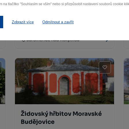
m na tlačítko "Souhlasím se vším" nebo si přizpůsobit nastavení souborů cookie klik
Kostel sv. Markéty
Zobrazit více
Odmítnout a zavřít
Jaroměřice nad Rokytnou
Jaroměřice nad Rokytnou
Židovský hřbitov Moravské
Budějovice