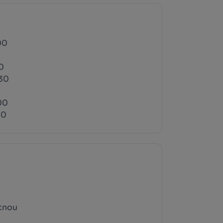
00
0
:30
0
00
00
tnou