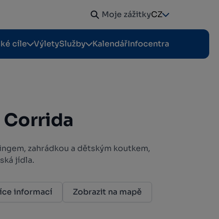
Moje zážitky
CZ
cké cíle
Výlety
Služby
Kalendář
Infocentra
 Corrida
lingem, zahrádkou a dětským koutkem,
ská jídla.
íce informací
Zobrazit na mapě