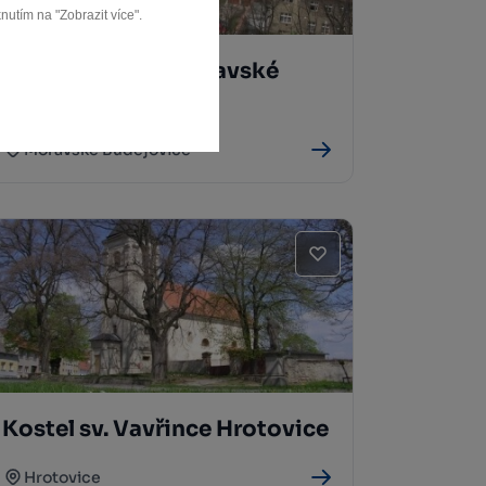
nutím na "Zobrazit více".
Židovská čtvrť Moravské
Budějovice
Moravské Budějovice
Kostel sv. Vavřince Hrotovice
Hrotovice