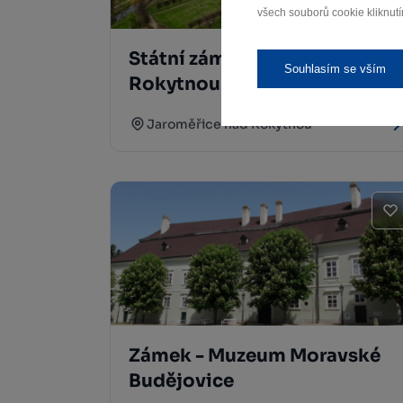
všech souborů cookie kliknutí
Státní zámek Jaroměřice nad
Souhlasím se vším
Rokytnou
Jaroměřice nad Rokytnou
Zámek - Muzeum Moravské
Budějovice