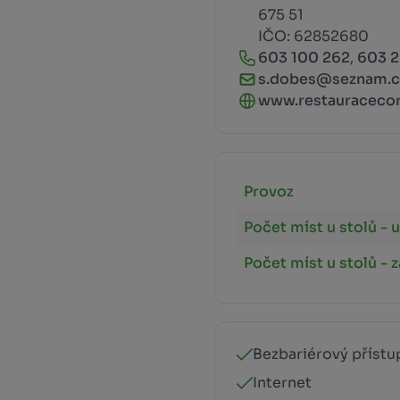
675 51
IČO: 62852680
603 100 262
,
603 2
s.dobes@seznam.c
www.restauracecor
Provoz
Počet míst u stolů - u
Počet míst u stolů - 
Bezbariérový přístu
Internet