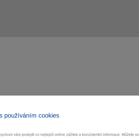
s používáním cookies
ychom vám poskytli co nejlepší online zážitek a konzistentní informace. Můžete 