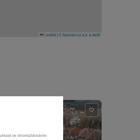
Leaflet
|
© Seznam.cz a.s. a další
souhlasit se shromažďováním