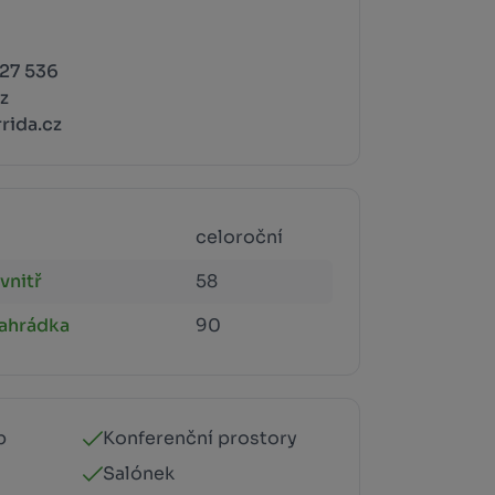
27 536
z
rida.cz
celoroční
vnitř
58
zahrádka
90
p
Konferenční prostory
Salónek