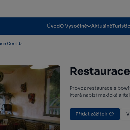
Úvod
O Vysočině
Aktuálně
Turisti
ace Corrida
Restaurace
Provoz restaurace s bow
která nabízí mexická a ital
Přidat zážitek
V