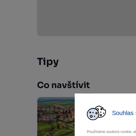
Tipy
Co navštívit
Souhlas 
Používáme soubory cookie, ab