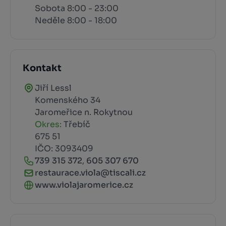
Sobota 8:00 - 23:00
Neděle 8:00 - 18:00
Kontakt
Jiří Lessl
Komenského 34
Jaromeřice n. Rokytnou
Okres:
Třebíč
675 51
IČO: 3093409
739 315 372
,
605 307 670
restaurace.viola@tiscali.cz
www.violajaromerice.cz