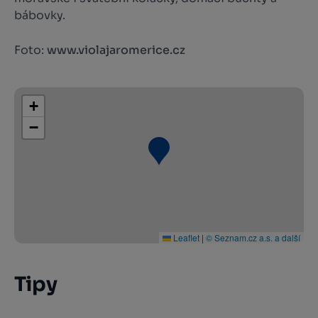
bábovky.
Foto:
www.violajaromerice.cz
+
−
Leaflet
|
© Seznam.cz a.s. a další
Tipy