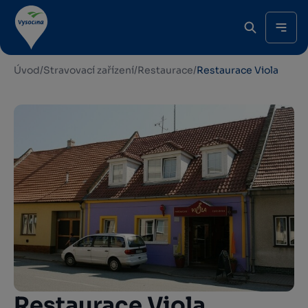
Úvod
/
Stravovací zařízení
/
Restaurace
/
Restaurace Viola
Restaurace Viola