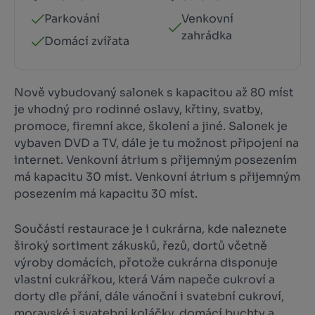
Parkování
Venkovní
zahrádka
Domácí zvířata
Nově vybudovaný salonek s kapacitou až 80 míst
je vhodný pro rodinné oslavy, křtiny, svatby,
promoce, firemní akce, školení a jiné. Salonek je
vybaven DVD a TV, dále je tu možnost připojení na
internet. Venkovní átrium s přijemným posezením
má kapacitu 30 míst. Venkovní átrium s přijemným
posezením má kapacitu 30 míst.
Součástí restaurace je i cukrárna, kde naleznete
široký sortiment zákusků, řezů, dortů včetně
výroby domácích, přotože cukrárna disponuje
vlastní cukrářkou, která Vám napeče cukroví a
dorty dle přání, dále vánoční i svatební cukroví,
moravské i svatební koláčky, domácí buchty a