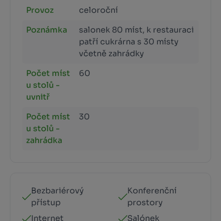
Provoz
celoroční
Poznámka
salonek 80 míst, k restauraci
patří cukrárna s 30 místy
včetně zahrádky
Počet míst
60
u stolů -
uvnitř
Počet míst
30
u stolů -
zahrádka
Bezbariérový
Konferenční
přístup
prostory
Internet
Salónek