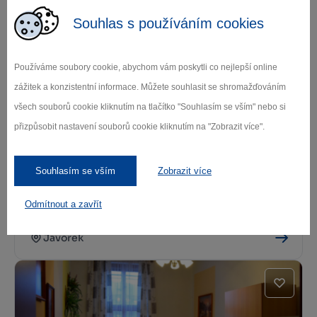
Souhlas s používáním cookies
Kde se najíst
Používáme soubory cookie, abychom vám poskytli co nejlepší online
zážitek a konzistentní informace. Můžete souhlasit se shromažďováním
všech souborů cookie kliknutím na tlačítko "Souhlasím se vším" nebo si
přizpůsobit nastavení souborů cookie kliknutím na "Zobrazit více".
Souhlasím se vším
Zobrazit více
Odmítnout a zavřít
Občerstvení před Lominkou
Javorek