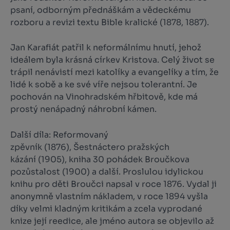
psaní, odborným přednáškám a vědeckému
rozboru a revizi textu
Bible kralické
(1878, 1887).
Jan Karafiát patřil k neformálnímu hnutí, jehož
ideálem byla krásná církev Kristova. Celý život se
trápil nenávistí mezi katolíky a evangelíky a tím, že
lidé k sobě a ke své víře nejsou tolerantní. Je
pochován na Vinohradském hřbitově, kde má
prostý nenápadný náhrobní kámen.
Další díla:
Reformovaný
zpěvník
(1876),
Šestnáctero pražských
kázání
(1905), kniha 30 pohádek
Broučkova
pozůstalost
(1900) a další. Proslulou idylickou
knihu pro děti
Broučci
napsal v roce 1876. Vydal ji
anonymně vlastním nákladem, v roce 1894 vyšla
díky velmi kladným kritikám a zcela vyprodané
knize její reedice, ale jméno autora se objevilo až