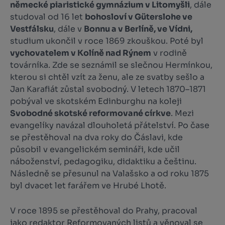
německé piaristické gymnázium v Litomyšli
, dále
studoval od 16 let
bohosloví v Güterslohe ve
Vestfálsku
, dále v
Bonnu a v Berlíně, ve Vídni,
studium ukončil v roce 1869 zkouškou. Poté byl
vychovatelem v Kolíně nad Rýnem
v rodině
továrníka. Zde se seznámil se slečnou Hermínkou,
kterou si chtěl vzít za ženu, ale ze svatby sešlo a
Jan Karafiát zůstal svobodný. V letech 1870–1871
pobýval ve skotském Edinburghu na koleji
Svobodné skotské reformované církve
. Mezi
evangelíky navázal dlouholetá přátelství. Po čase
se přestěhoval na dva roky do Čáslavi, kde
působil v evangelickém semináři, kde učil
náboženství, pedagogiku, didaktiku a češtinu.
Následně se přesunul na Valašsko a od roku 1875
byl dvacet let farářem ve Hrubé Lhotě.
V roce 1895 se přestěhoval do Prahy, pracoval
jako redaktor
Reformovaných listů
a věnoval se