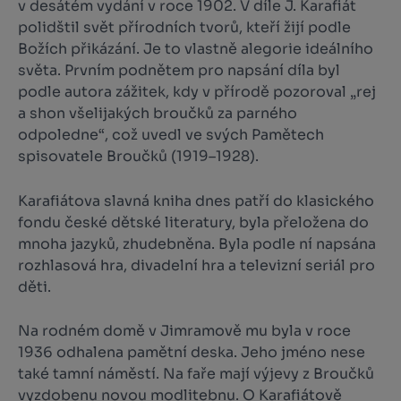
v desátém vydání v roce 1902. V díle J. Karafiát
polidštil svět přírodních tvorů, kteří žijí podle
Božích přikázání. Je to vlastně alegorie ideálního
světa. Prvním podnětem pro napsání díla byl
podle autora zážitek, kdy v přírodě pozoroval „rej
a shon všelijakých broučků za parného
odpoledne“, což uvedl ve svých
Pamětech
spisovatele Broučků
(1919–1928).
Karafiátova slavná kniha dnes patří do klasického
fondu české dětské literatury, byla přeložena do
mnoha jazyků, zhudebněna. Byla podle ní napsána
rozhlasová hra, divadelní hra a televizní seriál pro
děti.
Na rodném domě v Jimramově mu byla v roce
1936 odhalena pamětní deska. Jeho jméno nese
také tamní náměstí. Na faře mají výjevy z Broučků
vyzdobenu novou modlitebnu. O Karafiátově