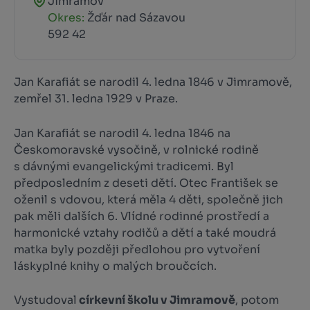
Jimramov
Okres:
Žďár nad Sázavou
592 42
Jan Karafiát se narodil 4. ledna 1846 v Jimramově,
zemřel 31. ledna 1929 v Praze.
Jan Karafiát se narodil 4. ledna 1846 na
Českomoravské vysočině, v rolnické rodině
s dávnými evangelickými tradicemi. Byl
předposledním z deseti dětí. Otec František se
oženil s vdovou, která měla 4 děti, společně jich
pak měli dalších 6. Vlídné rodinné prostředí a
harmonické vztahy rodičů a dětí a také moudrá
matka byly později předlohou pro vytvoření
láskyplné knihy o malých broučcích.
Vystudoval
církevní školu v Jimramově
, potom