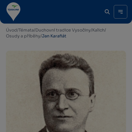
Úvod
/
Témata
/
Duchovní tradice Vysočiny
/
Kalich
/
Osudy a příběhy
/
Jan Karafiát