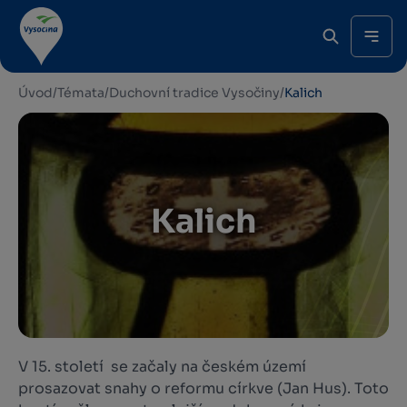
Úvod
/
Témata
/
Duchovní tradice Vysočiny
/
Kalich
Kalich
V 15. století se začaly na českém území
prosazovat snahy o reformu církve (Jan Hus). Toto