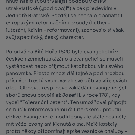
hnutí našlo svou trvalejší podobu v církvi
utrakvistické („pod obojí“) a pak především v
Jednotě Bratrské. Později se nechalo obohatit i
evropskými reformačními proudy (Luther -
luteráni, Kalvín - reformovaní), zachovalo si však
svůj specifický, český charakter.
Po bitvě na Bílé Hoře 1620 bylo evangelictví v
českých zemích zakázáno a evangelíci se museli
vystěhovat nebo přijmout katolickou víru svého
panovníka. Přesto mnozí dál tajně a pod hrozbou
přísných trestů vychovávali své děti ve víře svých
otců. Obnovu, resp. nové zakládání evangelických
sborů znovu povolil až Josef II. v roce 1781, kdy
vydal "Toleranční patent". Ten umožňoval připojit
se buď k reformovanému či luterskému proudu
církve. Evangelické modlitebny ale stále nesměly
mít věže, zvony ani klenutá okna. Malé kostely
proto někdy připomínají spíše vesnické chalupy -