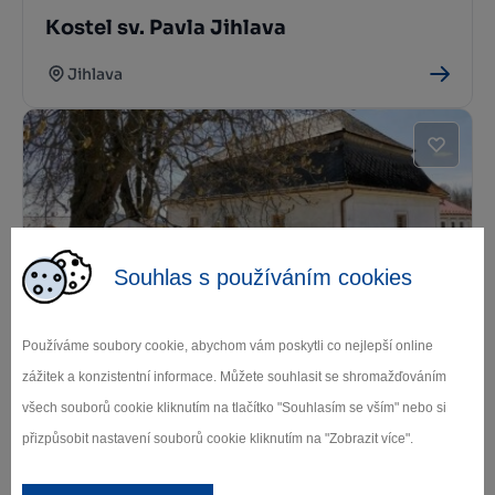
Kostel sv. Pavla Jihlava
Jihlava
Souhlas s používáním cookies
Toleranční modlitebna v Daňkovicích
Používáme soubory cookie, abychom vám poskytli co nejlepší online
Sněžné
zážitek a konzistentní informace. Můžete souhlasit se shromažďováním
všech souborů cookie kliknutím na tlačítko "Souhlasím se vším" nebo si
přizpůsobit nastavení souborů cookie kliknutím na "Zobrazit více".