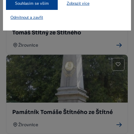
Souhlasím se vším
Zobrazit více
Odmítnout a zavřít
Tomáš Štítný ze Štítného
Žirovnice
Památník Tomáše Štítného ze Štítné
Žirovnice