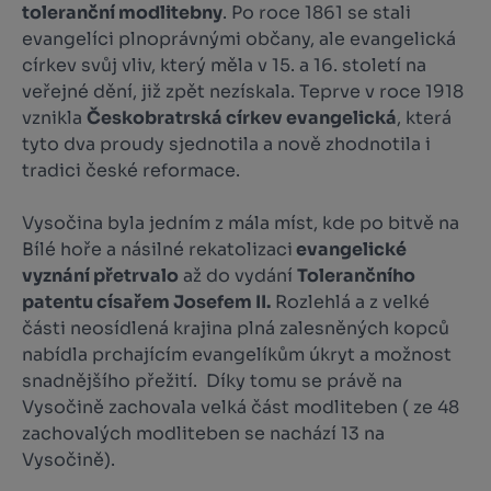
toleranční modlitebny
. Po roce 1861 se stali
evangelíci plnoprávnými občany, ale evangelická
církev svůj vliv, který měla v 15. a 16. století na
veřejné dění, již zpět nezískala. Teprve v roce 1918
vznikla
Českobratrská církev evangelická
, která
tyto dva proudy sjednotila a nově zhodnotila i
tradici české reformace.
Vysočina byla jedním z mála míst, kde po bitvě na
Bílé hoře a násilné rekatolizaci
evangelické
vyznání přetrvalo
až do vydání
Tolerančního
patentu císařem Josefem II.
Rozlehlá a z velké
části neosídlená krajina plná zalesněných kopců
nabídla prchajícím evangelíkům úkryt a možnost
snadnějšího přežití. Díky tomu se právě na
Vysočině zachovala velká část modliteben ( ze 48
zachovalých modliteben se nachází 13 na
Vysočině).