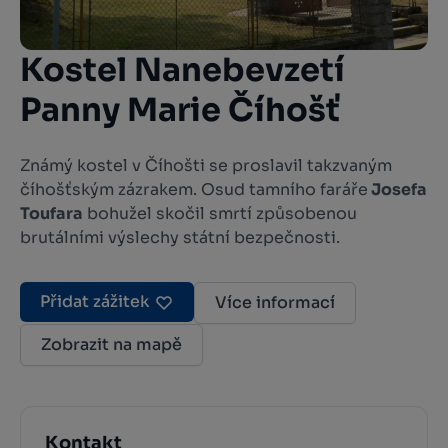
Kostel Nanebevzetí
Panny Marie Číhošť
Známý kostel v Číhošti se proslavil takzvaným
číhošťským zázrakem. Osud tamního faráře
Josefa
Toufara
bohužel skočil smrtí způsobenou
brutálními výslechy státní bezpečnosti.
Přidat zážitek
Více informací
Zobrazit na mapě
Kontakt