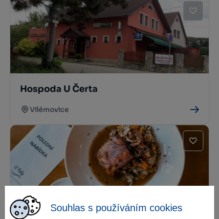
Hospoda U Čerta
Vilémovice
Souhlas s používáním cookies
Restaurace a penzion U Řeky