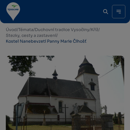
Úvod
/
Témata
/
Duchovní tradice Vysočiny
/
Kříž
/
Stezky, cesty a zastavení
/
Kostel Nanebevzetí Panny Marie Číhošť