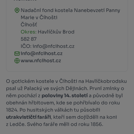
Nadační fond kostela Nanebevzetí Panny
Marie v Číhošti
Číhošť
Okres:
Havlíčkův Brod
582 87
IČO: info@nfcihost.cz
info@nfcihost.cz
www.nfcihost.cz
O gotickém kostele v Číhošti na Havlíčkobrodsku
psal už Palacký ve svých Dějinách. První zmínky o
něm pochází z
poloviny 14. století
a původně byl
obehnán hřbitovem, kde se pohřbívalo do roku
1824. Po husitských válkách tu působili
utrakvističtí faráři
, kteří sem dojížděli na koni
z Ledče. Svého faráře měli od roku 1856.