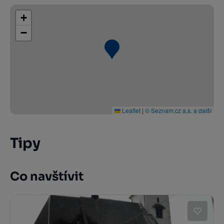
+
−
Leaflet
|
© Seznam.cz a.s. a další
Tipy
Co navštívit