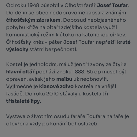
Od roku 1948 působil v Číhošti farář
Josef Toufar
.
Do dějin se obec nedobrovolně zapsala známým
číhošťským zázrakem
. Doposud neobjasněného
pohybu kříže na oltáři zdejšího kostela využil
komunistický režim k útoku na katolickou církev.
Číhošťský kněz - páter Josef Toufar nepřežil
kruté
výslechy
státní bezpečnosti.
Kostel je jednolodní, má už jen tři zvony ze čtyř a
hlavní oltář
pochází z roku 1888. Strop musel být
opraven, avšak jeho
malbu
už neobnovili.
Výjimečné je
klasové zdivo
kostela na vnější
fasádě. Do roku 2010 stávaly u kostela tři
třistaleté lípy
.
Výstava o životním osudu faráře Toufara na faře je
otevřena vždy po konání bohoslužeb.