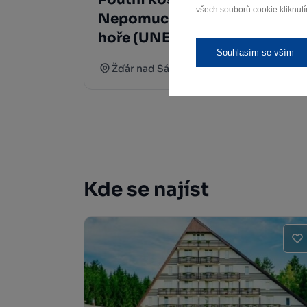
všech souborů cookie kliknutí
Nepomuckého na Zelené
hoře (UNESCO)
Souhlasím se vším
Žďár nad Sázavou
Kde se najíst