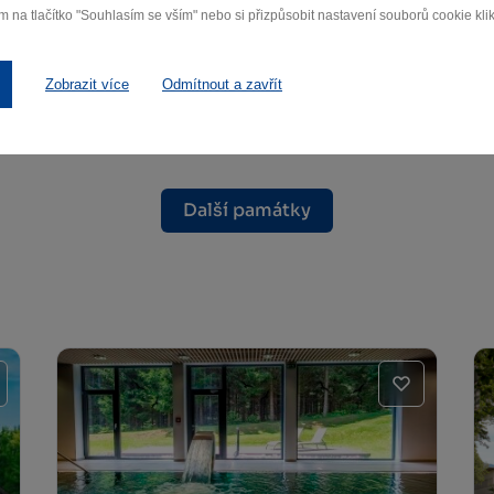
m na tlačítko "Souhlasím se vším" nebo si přizpůsobit nastavení souborů cookie klik
nad Sázavou
Žďár nad Sázavou
Zobrazit více
Odmítnout a zavřít
Další památky