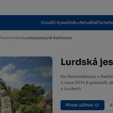
Úvod
O Vysočině
Aktuálně
Turisti
Poutní místa
/
Lurdská jeskyně Radňovice
Lurdská je
Na Novoměstsku v Radňovi
V roce 2014 ji postavili, 
v Lurdech.
Přidat zážitek
V