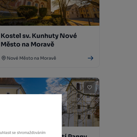
Kostel sv. Kunhuty Nové
Město na Moravě
Nové Město na Moravě
souhlasit se shromažďováním
Bazilika Nanebevzetí Panny