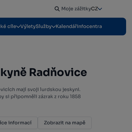
Moje zážitky
CZ
cké cíle
Výlety
Služby
Kalendář
Infocentra
skyně Radňovice
cích mají svoji lurdskou jeskyni.
aby si připomněli zázrak z roku 1858
íce informací
Zobrazit na mapě