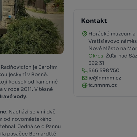
Kontakt
Horácké muzeum a 
Vratislavovo náměst
Nové Město na Mo
Okres:
Žďár nad Sá
592 31
 Radňovicích je Jarolím
566 598 750
ou jeskyní v Bosně.
ic@nmnm.cz
tojí kousek od kamenné
ic.nmnm.cz
a v roce 2011. V těsné
dravé vody
.
ene
. Nachází se v ní dvě
rem od novoměstského
žehnal. Jedná se o Pannu
vila pasačce Bernardttě