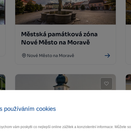
Městská památková zóna
Nové Město na Moravě
Nové Město na Moravě
s používáním cookies
ychom vám poskytli co nejlepší online zážitek a konzistentní informace. Můžete 
Farní kostel sv. Prokopa Žďár