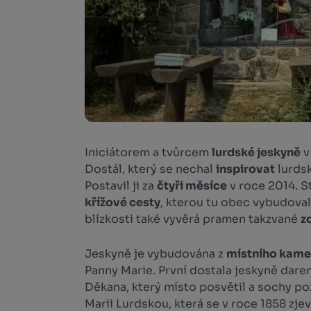
Iniciátorem a tvůrcem
lurdské jeskyně
v
Dostál, který se nechal
inspirovat
lurdsk
Postavil ji za
čtyři měsíce
v roce 2014. S
křížové cesty
, kterou tu obec vybudoval
blízkosti také vyvěrá pramen takzvané
z
Jeskyně je vybudována z
místního kam
Panny Marie. První dostala jeskyně da
Děkana, který místo posvětil a sochy po
Marii Lurdskou, která se v roce 1858 zje