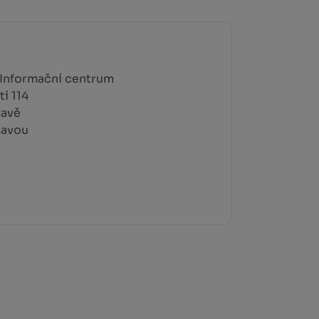
Informační centrum
í 114
ravě
zavou