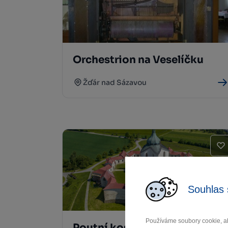
Orchestrion na Veselíčku
Žďár nad Sázavou
Souhlas 
Používáme soubory cookie, ab
Poutní kostel sv. Jana