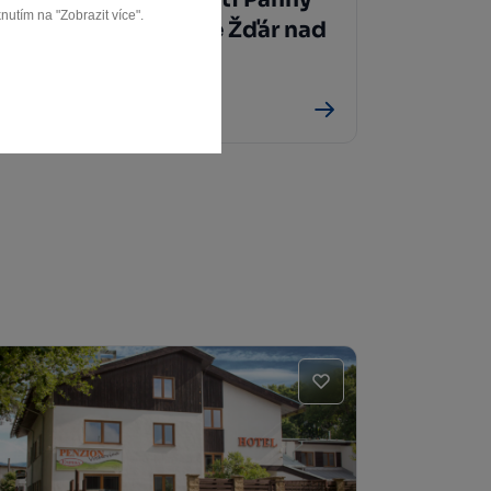
nutím na "Zobrazit více".
Marie a sv. Mikuláše Žďár nad
Sázavou
Žďár nad Sázavou