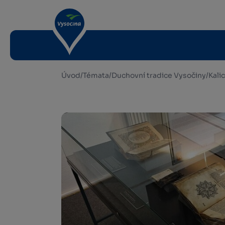
Úvod
/
Témata
/
Duchovní tradice Vysočiny
/
Kali