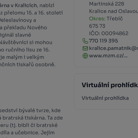
Martinská 228
rna v Kralicích
, nabízí
Kralice nad Oslavo
 přelomu 15. a 16. století
Okres:
Třebíč
Veleslavínovy a
675 73
va překladu Nového
IČO: 00094862
riginál slavné
770 119 395
Návštěvníci si mohou
kralice.pamatnik@
o ručního lisu ze 16.
www.mzm.cz/...
uje malým i velkým
nčních tiskařů osobně.
Virtuální prohlíd
Virtuální prohlídka
sedství bývalé tvrze, kde
 bratrská tiskárna. Ta zde
u (tj. bibli či bratrské
 díla a učebnice. Jejím