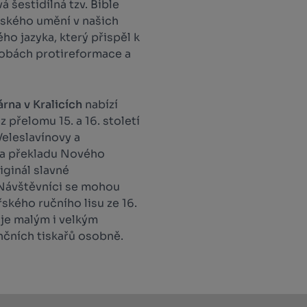
šestidílná tzv. Bible
ařského umění v našich
o jazyka, který přispěl k
dobách protireformace a
rna v Kralicích
nabízí
 přelomu 15. a 16. století
Veleslavínovy a
va překladu Nového
riginál slavné
Návštěvníci se mohou
řského ručního lisu ze 16.
uje malým i velkým
nčních tiskařů osobně.