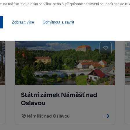
m na tlačítko "Souhlasím se vším" nebo si přizpůsobit nastavení souborů cookie klik
Zobrazit více
Odmítnout a zavřít
Státní zámek Náměšť nad
Oslavou
Náměšť nad Oslavou