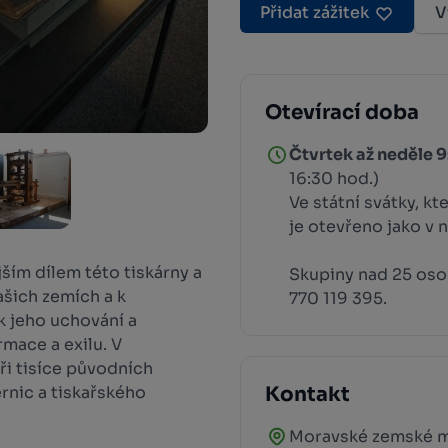
Přidat zážitek
V
Otevírací doba
Čtvrtek až neděle 9
16:30 hod.)
Ve státní svátky, kt
je otevřeno jako v n
jším dílem této tiskárny a
Skupiny nad 25 osob
ašich zemích a k
770 119 395.
k jeho uchování a
mace a exilu. V
ři tisíce původních
rnic a tiskařského
Kontakt
Moravské zemské 