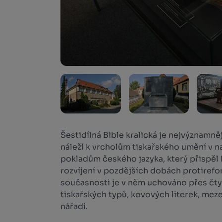
Šestidílná Bible kralická je nejvýznamně
náleží k vrcholům tiskařského umění v n
pokladům českého jazyka, který přispěl 
rozvíjení v pozdějších dobách protirefor
současnosti je v něm uchováno přes čty
tiskařských typů, kovových literek, meze
nářadí.