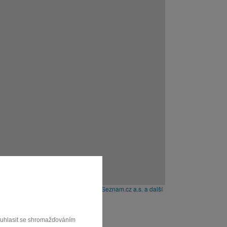
Leaflet
|
© Seznam.cz a.s. a další
souhlasit se shromažďováním