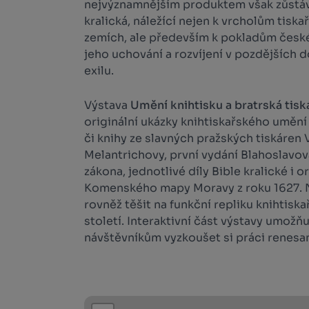
nejvýznamnějším produktem však zůstává 
kralická, náležící nejen k vrcholům tisk
zemích, ale především k pokladům českéh
jeho uchování a rozvíjení v pozdějších 
exilu.
Výstava
Umění knihtisku a bratrská tiská
originální ukázky knihtiskařského umění z
či knihy ze slavných pražských tiskáren 
Melantrichovy, první vydání Blahoslavo
zákona, jednotlivé díly Bible kralické i o
Komenského mapy Moravy z roku 1627. 
rovněž těšit na funkční repliku knihtiska
století. Interaktivní část výstavy umožň
návštěvníkům vyzkoušet si práci renesa