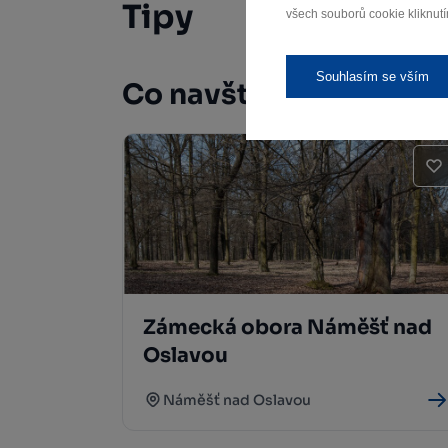
Tipy
všech souborů cookie kliknutí
Souhlasím se vším
Co navštívit
Zámecká obora Náměšť nad
Oslavou
Náměšť nad Oslavou