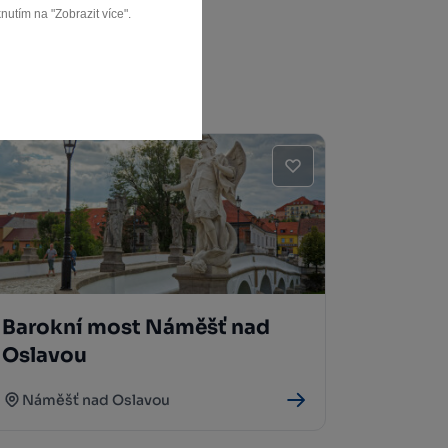
nutím na "Zobrazit více".
Barokní most Náměšť nad
Oslavou
Náměšť nad Oslavou