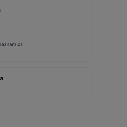
u
seznam.cz
ka