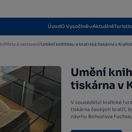
Úvod
O Vysočině
Aktuálně
Turisti
ch
/
Místa a zastavení
/
Umění knihtisku a bratrská tiskárna v Kralic
Umění knih
tiskárna v 
V sousedství kralické tvrz
tiskárna českých bratří, b
návrhu Bohuslava Fuchse, 