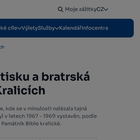
Moje zážitky
CZ
cké cíle
Výlety
Služby
Kalendář
Infocentra
ích
tisku a bratrská
Kralicích
e, kde se v minulosti nalézala tajná
yl v letech 1967 - 1969 vystavěn, podle
Památník Bible kralické.