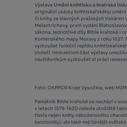
Výstava
Umění knihtisku a bratrská tiská
originální ukázky knihtiskařského umění z
či knihy ze slavných pražských tiskáren 
Melantrichovy, první vydání Blahoslavo
zákona, jednotlivé díly Bible kralické i o
Komenského mapy Moravy z roku 1627. 
vyzkoušet funkční repliku knihtiskařskéh
století. Interaktivní část výstavy umožň
návštěvníkům vyzkoušet si práci renesa
Foto: OKPPCR Kraje Vysočina, web MZM
Památník Bible kralické se nachází v sou
v letech 1578-1620 nalezla útočiště tajná
tiskla nejen knihy náboženského charakter
kancionály), ale také nejrůznější světská