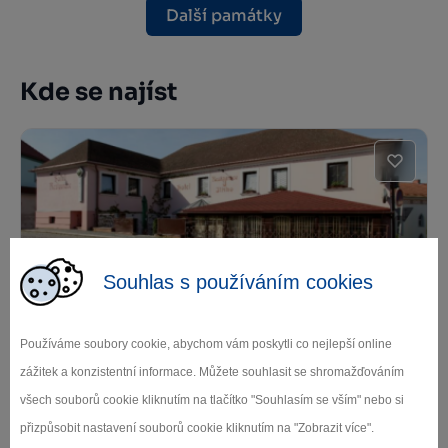
Další památky
Kde se najíst
Souhlas s používáním cookies
Restaurace U Jiřího
Používáme soubory cookie, abychom vám poskytli co nejlepší online
Humpolec
zážitek a konzistentní informace. Můžete souhlasit se shromažďováním
všech souborů cookie kliknutím na tlačítko "Souhlasím se vším" nebo si
přizpůsobit nastavení souborů cookie kliknutím na "Zobrazit více".