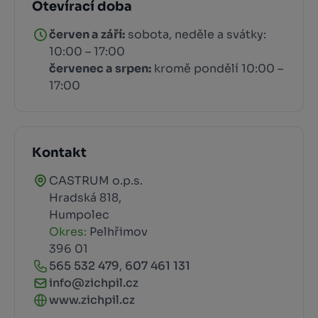
Otevírací doba
červen a září:
sobota, neděle a svátky:
10:00 – 17:00
červenec a srpen:
kromě pondělí 10:00 –
17:00
Kontakt
CASTRUM o.p.s.
Hradská 818,
Humpolec
Okres:
Pelhřimov
396 01
565 532 479
,
607 461 131
info@zichpil.cz
www.zichpil.cz