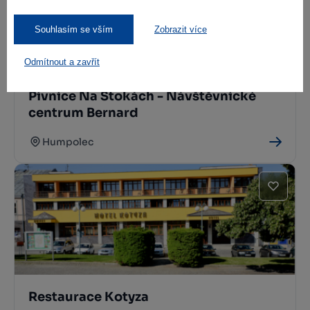
Souhlasím se vším
Zobrazit více
Odmítnout a zavřít
Pivnice Na Štokách - Návštěvnické
centrum Bernard
Humpolec
Restaurace Kotyza