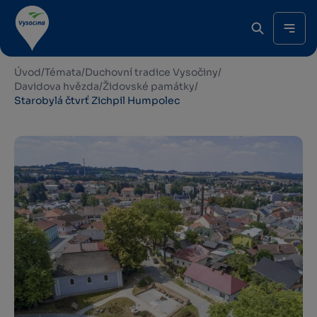
Úvod
/
Témata
/
Duchovní tradice Vysočiny
/
Davidova hvězda
/
Židovské památky
/
Starobylá čtvrť Zichpil Humpolec