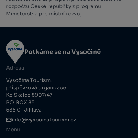
rozpočtu České republiky z programu
Ministerstva pro místní rozvoj.
Potkáme se na Vysočině
Adresa
Vysočina Tourism,
příspěvková organizace
Ke Skalce 5907/47
P.O. BOX 85
586 01 Jihlava
info@vysocinatourism.cz
Menu