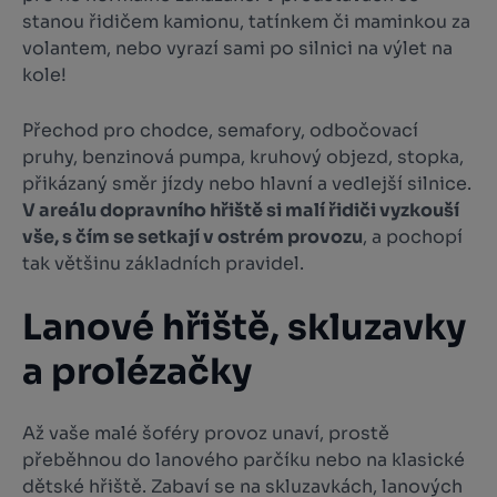
stanou řidičem kamionu, tatínkem či maminkou za
volantem, nebo vyrazí sami po silnici na výlet na
kole!
Přechod pro chodce, semafory, odbočovací
pruhy, benzinová pumpa, kruhový objezd, stopka,
přikázaný směr jízdy nebo hlavní a vedlejší silnice.
V areálu dopravního hřiště si malí řidiči vyzkouší
vše, s čím se setkají v ostrém provozu
, a pochopí
tak většinu základních pravidel.
Lanové hřiště, skluzavky
a prolézačky
Až vaše malé šoféry provoz unaví, prostě
přeběhnou do lanového parčíku nebo na klasické
dětské hřiště. Zabaví se na skluzavkách, lanových