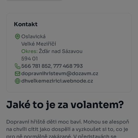
Kontakt
Oslavická
Velké Meziříčí
Okres:
Žďár nad Sázavou
594 01
566 781 852
,
777 468 793
dopravnihristevm@dozavm.cz
dhvelkemezirici.webnode.cz
Jaké to je za volantem?
Dopravní hřiště děti moc baví. Mohou se alespoň
na chvíli cítit jako dospělí a vyzkoušet si to, co je
pro ně normálně zakázané. V představách se