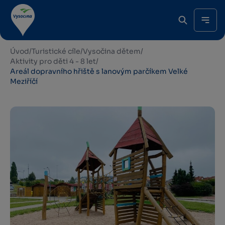
Úvod
/
Turistické cíle
/
Vysočina dětem
/
Aktivity pro děti 4 - 8 let
/
Areál dopravního hřiště s lanovým parčíkem Velké
Meziříčí