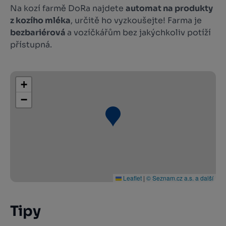
Na kozí farmě DoRa najdete
automat na produkty
z kozího mléka
, určitě ho vyzkoušejte! Farma je
bezbariérová
a vozíčkářům bez jakýchkoliv potíží
přístupná.
+
−
Leaflet
|
© Seznam.cz a.s. a další
Tipy