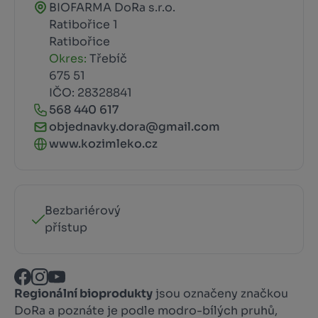
BIOFARMA DoRa s.r.o.
Ratibořice 1
Ratibořice
Okres:
Třebíč
675 51
IČO: 28328841
568 440 617
objednavky.dora@gmail.com
www.kozimleko.cz
Bezbariérový
přístup
Regionální bioprodukty
jsou označeny značkou
DoRa a poznáte je podle modro-bílých pruhů,