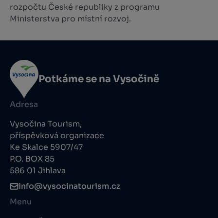
rozpočtu České republiky z programu
Ministerstva pro místní rozvoj.
Potkáme se na Vysočině
Adresa
Vysočina Tourism,
příspěvková organizace
Ke Skalce 5907/47
P.O. BOX 85
586 01 Jihlava
info@vysocinatourism.cz
Menu