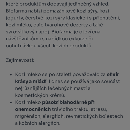
které produktům dodávají jedinečný vzhled.
Biofarma nabízí pomazánkové kozí sýry, kozí
jogurty, čerstvé kozí sýry klasické i s příchutěmi,
kozí mléko, dále tvarohové dezerty a také
syrovátkový nápoj. Biofarma je otevřena
návštěvníkům i s nabídkou exkurze či
ochutnávkou všech kozích produktů.
Zajímavosti:
Kozí mléko se po staletí považovalo za
elixír
krásy a mládí
. I dnes se používá jako součást
nejrůznějších léčebných mastí a
kosmetických krémů.
Kozí mléko
působí blahodárně při
onemocněních
trávicího traktu, stresu,
migrénách, alergiích, revmatických bolestech
a kožních alergiích.