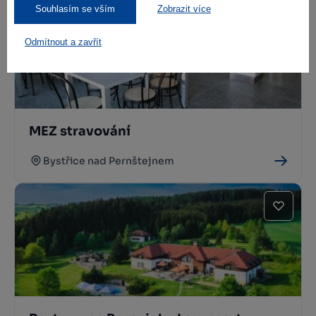
Souhlasím se vším
Zobrazit více
Odmítnout a zavřít
MEZ stravování
Bystřice nad Pernštejnem