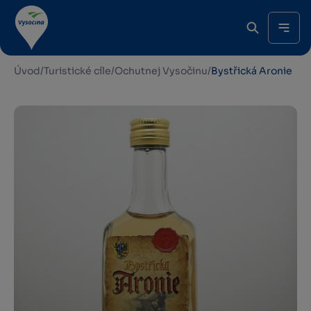
Úvod
/
Turistické cíle
/
Ochutnej Vysočinu
/
Bystřická Aronie