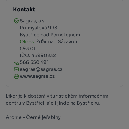
Kontakt
Sagras, a.s.
Průmyslová 993
Bystřice nad Pernštejnem
Okres:
Žďár nad Sázavou
593 01
IČO: 46990232
566 550 491
sagras@sagras.cz
www.sagras.cz
Likér je k dostání v turistickém informačním
centru v Bystřici, ale i jinde na Bystřicku,
Aronie - Černé jeřabiny