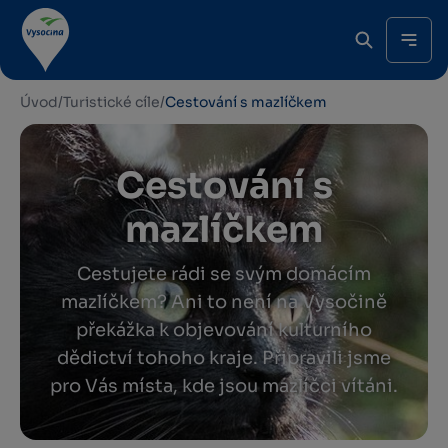
Úvod
/
Turistické cíle
/
Cestování s mazlíčkem
Cestování s
mazlíčkem
Cestujete rádi se svým domácím
mazlíčkem? Ani to není na Vysočině
překážka k objevování kulturního
dědictví tohoho kraje. Připravili jsme
pro Vás místa, kde jsou mazlíčci vítáni.