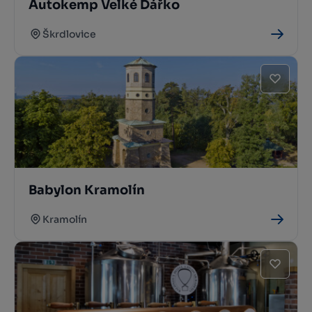
Autokemp Velké Dářko
Škrdlovice
Babylon Kramolín
Kramolín