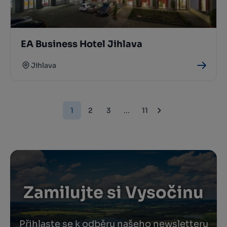
EA Business Hotel Jihlava
Jihlava
1
2
3
...
11
Zamilujte si Vysočinu
Přihlaste se k odběru našeho newsletteru