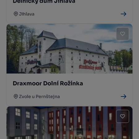
Dělnický dům Jihlava
Jihlava
Draxmoor Dolní Rožínka
Zvole u Pernštejna