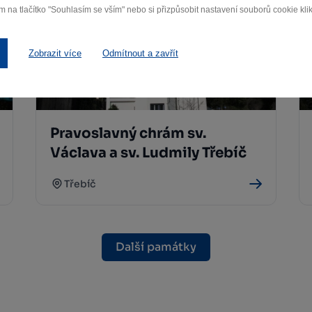
m na tlačítko "Souhlasím se vším" nebo si přizpůsobit nastavení souborů cookie klik
Zobrazit více
Odmítnout a zavřít
Pravoslavný chrám sv.
Václava a sv. Ludmily Třebíč
Třebíč
Další památky