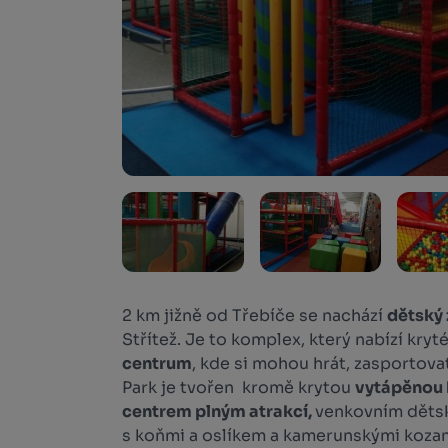
2 km jižně od Třebíče se nachází
dětský 
Střítež. Je to komplex, který nabízí kry
centrum
, kde si mohou hrát, zasportovat
Park je tvořen kromě krytou
vytápěnou 
centrem plným atrakcí,
venkovním děts
s koňmi a oslíkem a kamerunskými kozami