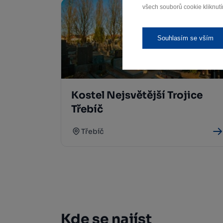
všech souborů cookie kliknutí
Souhlasím se vším
Kostel Nejsvětější Trojice
Třebíč
Třebíč
Kde se najíst