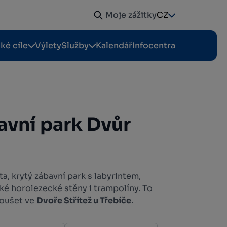
Moje zážitky
CZ
cké cíle
Výlety
Služby
Kalendář
Infocentra
avní park Dvůr
ata, krytý zábavní park s labyrintem,
ké horolezecké stěny i trampolíny. To
oušet ve
Dvoře Střítež u Třebíče
.