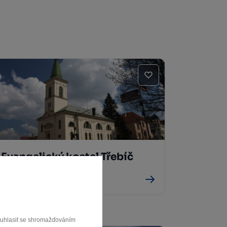
Evangelický kostel Třebíč
Třebíč
souhlasit se shromažďováním