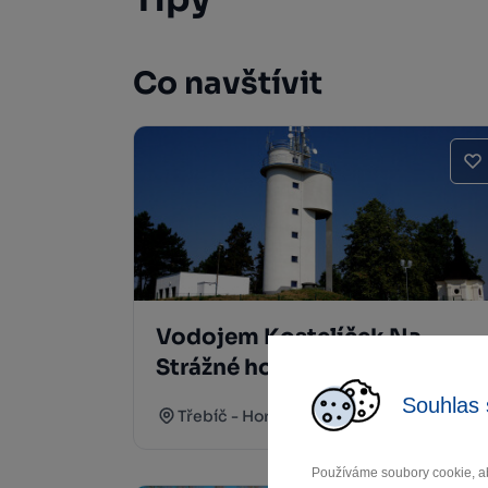
Co navštívit
Vodojem Kostelíček Na
Strážné hoře Třebíč
Souhlas 
Třebíč - Horka-Domky
Používáme soubory cookie, ab