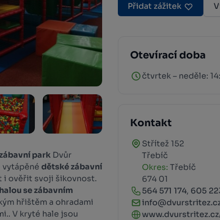
Přidat zážitek
V
Otevírací doba
čtvrtek – neděle: 14
Kontakt
Střítež 152
zábavní park
Dvůr
Třebíč
té vytápěné
dětské zábavní
Okres:
Třebíč
 i ověřit svoji šikovnost.
674 01
halou se zábavním
564 571 174
,
605 22
kým hřištěm a ohradami
info@dvurstritez.c
.. V kryté hale jsou
www.dvurstritez.cz/