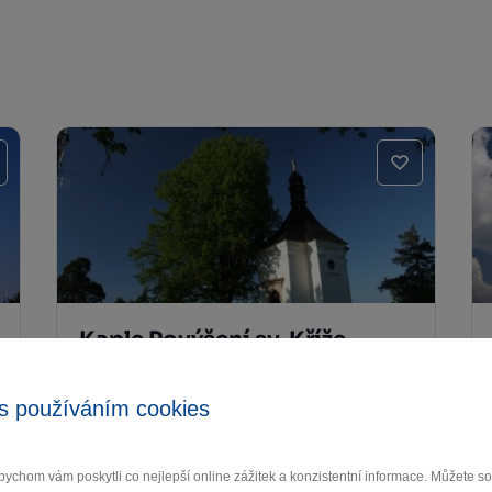
Kaple Povýšení sv. Kříže –
Kostelíček Třebíč
s používáním cookies
Třebíč
ychom vám poskytli co nejlepší online zážitek a konzistentní informace. Můžete 