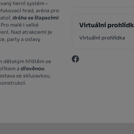
ovaný herní systém –
afukovací hrad, aréna pro
ratoř,
dráha se šlapacími
Virtuální prohlíd
. Pro malé i velké
vení. Nad atrakcemi je
Virtuální prohlídka
e, party a oslavy
m dětským hřištěm se
bříkem a
dřevěnou
sestava se skluzavkou,
konstrukcí.