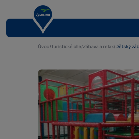
Úvod
/
Turistické cíle
/
Zábava a relax
/
Dětský záb