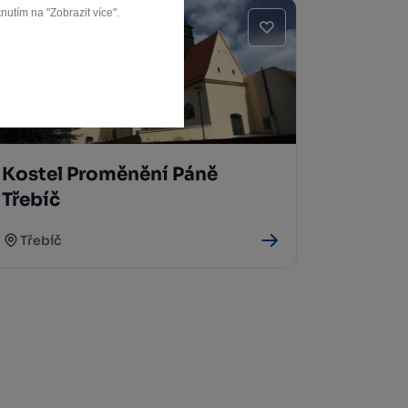
nutím na "Zobrazit více".
Kostel Proměnění Páně
Třebíč
Třebíč