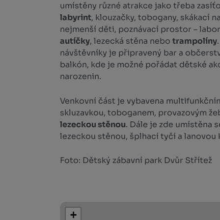
umístěny různé atrakce jako třeba zasíť
labyrint
, klouzačky, tobogany, skákací n
nejmenší děti, poznávací prostor – labo
autíčky
, lezecká stěna nebo
trampolíny
návštěvníky je připravený bar a občerst
balkón, kde je možné pořádat dětské akc
narozenin.
Venkovní část je vybavena multifunkční
skluzavkou, toboganem, provazovým že
lezeckou stěnou
. Dále je zde umístěna 
lezeckou stěnou, šplhací tyčí a lanovou 
Foto: Dětský zábavní park Dvůr Střítež
+