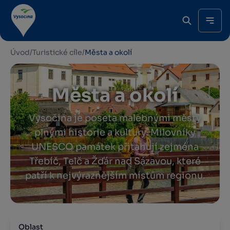
Úvod
/
Turistické cíle
/
Města a okolí
Města a okolí
Vysočina je poseta malebnými městy
plnými historie a kultury. Milovníky
UNESCO památek přitahují zejména
Třebíč, Telč a Žďár nad Sázavou, které
patří k nejvýraznějším místům regionu.
Oblast