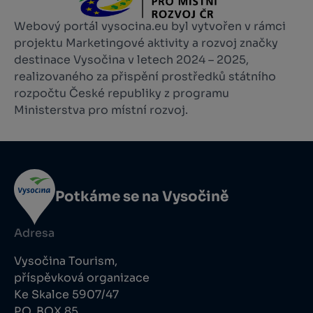
Webový portál vysocina.eu byl vytvořen v rámci
projektu Marketingové aktivity a rozvoj značky
destinace Vysočina v letech 2024 – 2025,
realizovaného za přispění prostředků státního
rozpočtu České republiky z programu
Ministerstva pro místní rozvoj.
Potkáme se na Vysočině
Adresa
Vysočina Tourism,
příspěvková organizace
Ke Skalce 5907/47
P.O. BOX 85