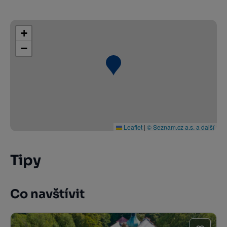
+
−
Leaflet
|
© Seznam.cz a.s. a další
Tipy
Co navštívit