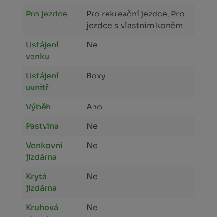
Pro jezdce
Pro rekreační jezdce, Pro
jezdce s vlastním koněm
Ustájení
Ne
venku
Ustájení
Boxy
uvnitř
Výběh
Ano
Pastvina
Ne
Venkovní
Ne
jízdárna
Krytá
Ne
jízdárna
Kruhová
Ne