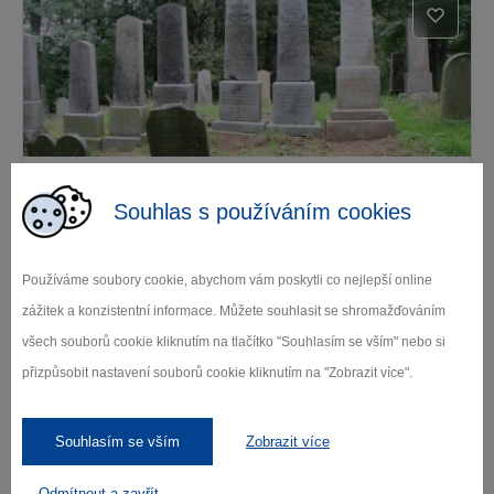
Židovský hřbitov Batelov
Souhlas s používáním cookies
Batelov
Používáme soubory cookie, abychom vám poskytli co nejlepší online
zážitek a konzistentní informace. Můžete souhlasit se shromažďováním
Další památky
všech souborů cookie kliknutím na tlačítko "Souhlasím se vším" nebo si
přizpůsobit nastavení souborů cookie kliknutím na "Zobrazit více".
Kde se najíst
Souhlasím se vším
Zobrazit více
Odmítnout a zavřít