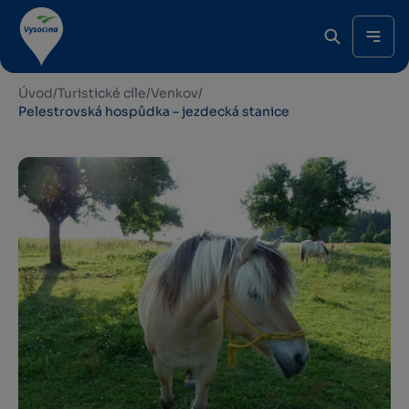
Úvod
/
Turistické cíle
/
Venkov
/
Pelestrovská hospůdka – jezdecká stanice