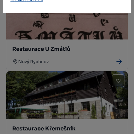
Restaurace U Zmátlů
Nový Rychnov
Restaurace Křemešník