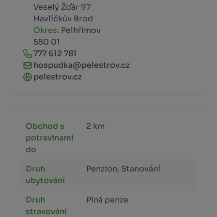
Veselý Žďár 97
Havlíčkův Brod
Okres:
Pelhřimov
580 01
777 612 781
hospudka@pelestrov.cz
pelestrov.cz
Obchod s
2 km
potravinami
do
Druh
Penzion, Stanování
ubytování
Druh
Plná penze
stravování