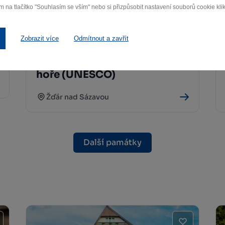
m na tlačítko "Souhlasím se vším" nebo si přizpůsobit nastavení souborů cookie klik
Zobrazit více
Odmítnout a zavřít
Poutní kostel sv. Jana
Nepomuckého na Zelené
hoře (UNESCO)
Žďár nad Sázavou
Další památky