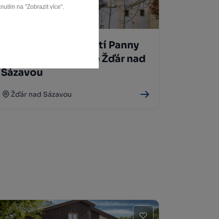
nutím na "Zobrazit více".
Bazilika Nanebevzetí Panny
Marie a sv. Mikuláše Žďár nad
Sázavou
Žďár nad Sázavou