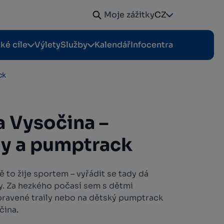
Moje zážitky
CZ
cké cíle
Výlety
Služby
Kalendář
Infocentra
ck
a Vysočina –
ily a pumptrack
to žije sportem – vyřádit se tady dá
y. Za hezkého počasí sem s dětmi
upravené traily nebo na dětský pumptrack
čina.