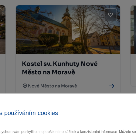
Kostel sv. Kunhuty Nové
Město na Moravě
Nové Město na Moravě
s používáním cookies
ychom vám poskytli co nejlepší online zážitek a konzistentní informace. Můžete 