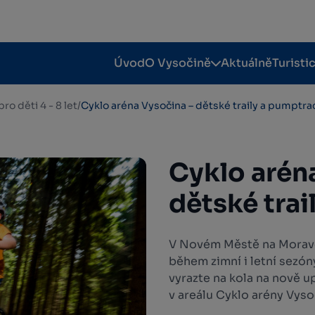
Úvod
O Vysočině
Aktuálně
Turisti
pro děti 4 - 8 let
/
Cyklo aréna Vysočina – dětské traily a pumptra
Cyklo arén
dětské tra
V Novém Městě na Moravě 
během zimní i letní sezón
vyrazte na kola na nově 
v areálu Cyklo arény Vyso