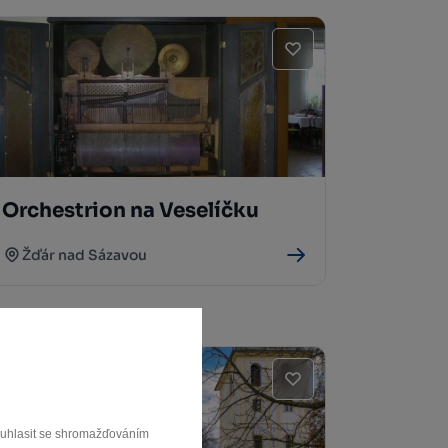
Orchestrion na Veselíčku
Žďár nad Sázavou
souhlasit se shromažďováním