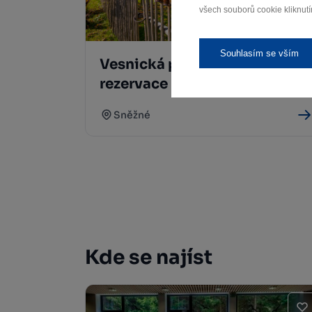
všech souborů cookie kliknutí
Souhlasím se vším
Vesnická památková
rezervace Krátká
Sněžné
Kde se najíst