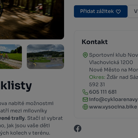
Přidat zážitek
V
Kontakt
Sportovní klub No
Vlachovická 1200
Nové Město na Mo
Okres:
Žďár nad Sá
klisty
592 31
605 111 681
info@cykloarenavy
slova nabité možnostmi
www.vysocina.bike
atří mezi milovníky
ené traily
. Stačí si vybrat
o, jak jsou vaše děti
ých kolech v terénu.