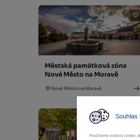
Městská památková zóna
Nové Město na Moravě
Nové Město na Moravě
Souhlas 
Používáme soubory cookie, ab