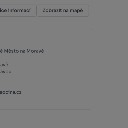
íce informací
Zobrazit na mapě
vé Město na Moravě
ravě
zavou
socina.cz