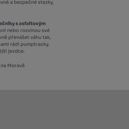
avné a bezpečné stezky,
ečníky s asfaltovým
evní nebo rozvinou své
vně přenášet váhu tak,
sami rádi pumptracky,
jší jezdce.
 na Moravě