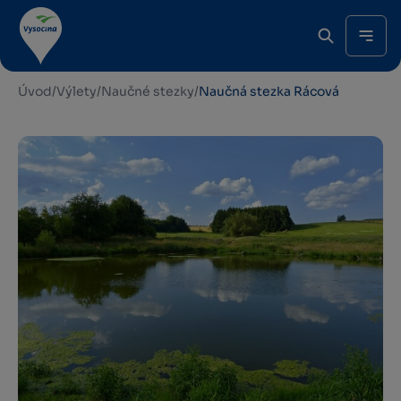
Úvod
/
Výlety
/
Naučné stezky
/
Naučná stezka Rácová