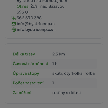
Bystřice nad Pernštejnem
Okres:
Žďár nad Sázavou
593 01
566 590 388
info@bystricenp.cz
info.bystricenp.cz/...
Délka trasy
2,3 km
Časová náročnost
1 h
Úprava stopy
skútr, čtyřkolka, rolba
Počet zastavení
1
Zaměření
rodiny s dětmi