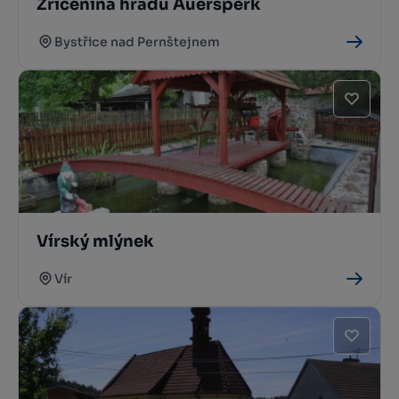
Zřícenina hradu Aueršperk
Bystřice nad Pernštejnem
Vírský mlýnek
Vír