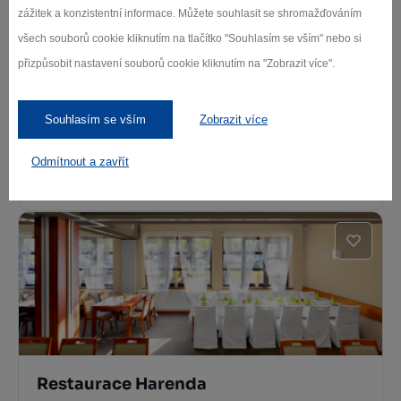
zážitek a konzistentní informace. Můžete souhlasit se shromažďováním
všech souborů cookie kliknutím na tlačítko "Souhlasím se vším" nebo si
přizpůsobit nastavení souborů cookie kliknutím na "Zobrazit více".
Souhlasím se vším
Zobrazit více
Restaurace Club
Odmítnout a zavřít
Bystřice nad Pernštejnem
Restaurace Harenda