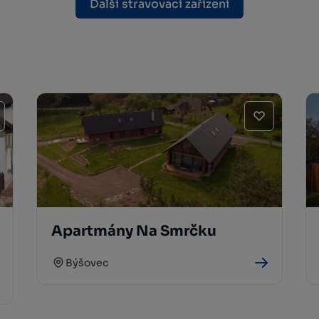
Další stravovací zařízení
Apartmány Na Smrčku
Býšovec