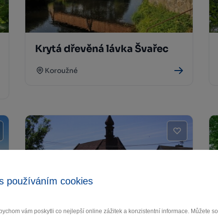
Krytá dřevěná lávka Švařec
Koroužné
s používáním cookies
Kaple sv. Anny Pivonice
ychom vám poskytli co nejlepší online zážitek a konzistentní informace. Můžete 