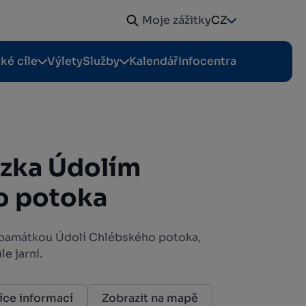
Moje zážitky
CZ
cké cíle
Výlety
Služby
Kalendář
Infocentra
zka Údolím
o potoka
 památkou Údolí Chlébského potoka,
e jarní.
íce informací
Zobrazit na mapě