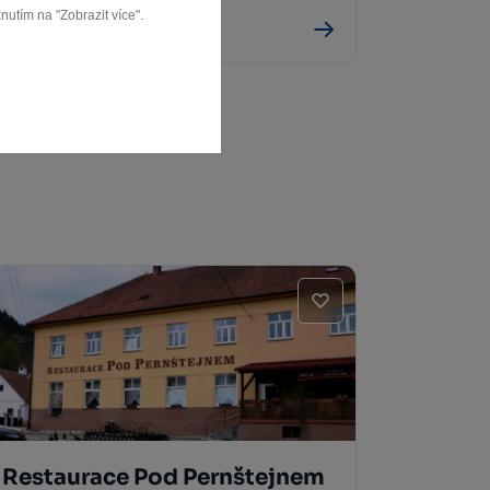
nutím na "Zobrazit více".
Vír
Restaurace Pod Pernštejnem