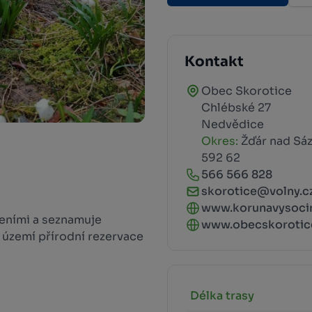
Kontakt
Obec Skorotice
Chlébské 27
Nedvědice
Okres:
Žďár nad Sá
592 62
566 566 828
skorotice@volny.c
www.korunavysociny
veními a seznamuje
www.obecskorotic
 území přírodní rezervace
Délka trasy