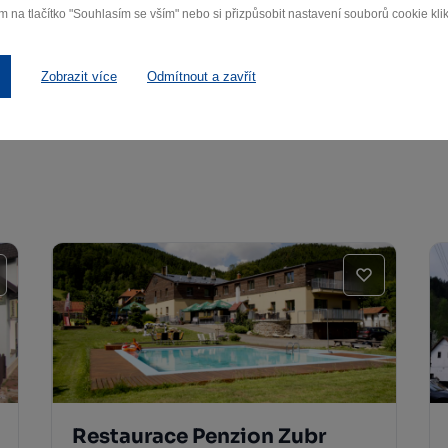
m na tlačítko "Souhlasím se vším" nebo si přizpůsobit nastavení souborů cookie klik
Bystřice nad Pernštejnem
Zobrazit více
Odmítnout a zavřít
Další památky
Restaurace Penzion Zubr