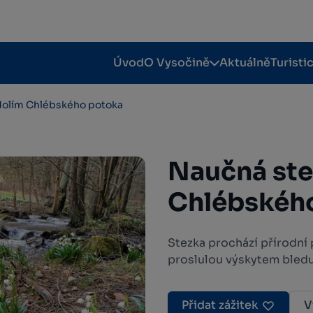
Úvod
O Vysočině
Aktuálně
Turisti
dolím Chlébského potoka
Naučná ste
Chlébskéh
Stezka prochází přírodní
proslulou výskytem bledul
Přidat zážitek
V