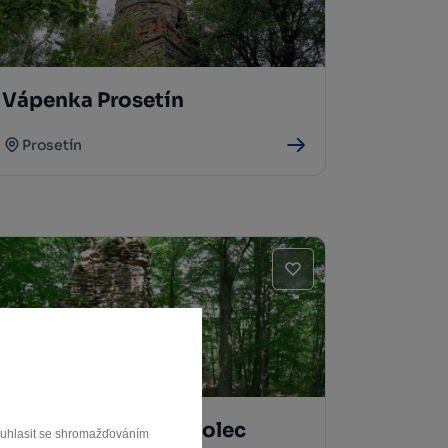
Vápenka Prosetín
Prosetín
Zřícenina hradu Pyšolec
souhlasit se shromažďováním