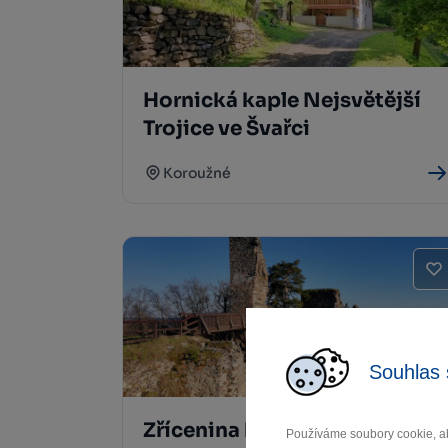
Hornická kaple Nejsvětější
Trojice ve Švařci
Koroužné
Souhlas 
Zřícenina hradu Zubštejn
Používáme soubory cookie, ab