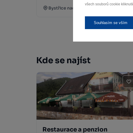
všech souborů cookie kliknutí
Bystřice nad Pernštejnem
Souhlasím se vším
Kde se najíst
Restaurace a penzion