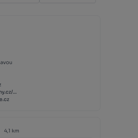
zavou
z
.cz/...
e.cz
4,1 km