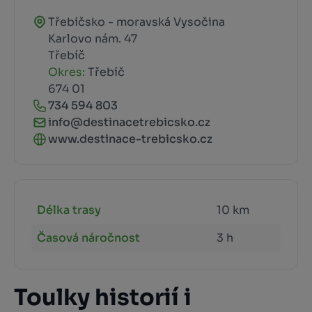
Třebíčsko - moravská Vysočina
Karlovo nám. 47
Třebíč
Okres:
Třebíč
674 01
734 594 803
info@destinacetrebicsko.cz
www.destinace-trebicsko.cz
Délka trasy
10 km
Časová náročnost
3 h
Toulky historií i