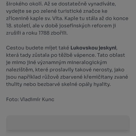
širokého okolí. Až se dostatečně vynadíváte,
vydejte se po zelené turistické značce ke
zřícenině kaple sv. Víta. Kaple tu stála až do konce
18. století, ale v době josefínských reforem ji
zrušili a roku 1788 zbořili.
Cestou budete míjet také
Lukovskou jeskyni
,
která tady zůstala po těžbě vápence. Tato oblast
je mimo jiné významným mineralogickým
nalezištěm, které proslavily takové nerosty, jako
jsou například růžově zbarvené křemičitany zvané
thulity nebo bezbarvé skelné opály hyality.
Foto: Vladimír Kunc