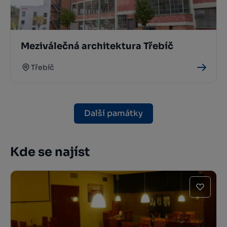
Meziválečná architektura Třebíč
Třebíč
Další památky
Kde se najíst