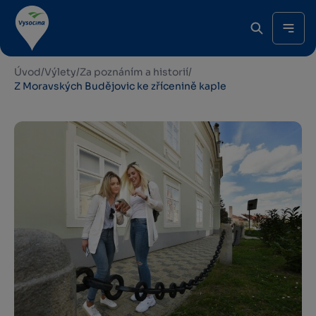
Úvod
/
Výlety
/
Za poznáním a historií
/
Z Moravských Budějovic ke zřícenině kaple