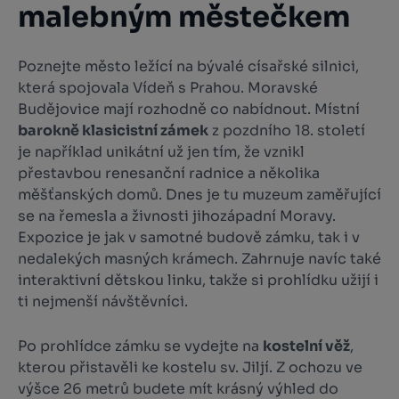
malebným městečkem
Poznejte město ležící na bývalé císařské silnici,
která spojovala Vídeň s Prahou. Moravské
Budějovice mají rozhodně co nabídnout. Místní
barok­ně klasicistní zámek
z pozdního 18. století
je například unikátní už jen tím, že vznikl
přestavbou renesanční radnice a několika
měšťanských domů. Dnes je tu muzeum zaměřující
se na řemesla a živnosti jihozápadní Moravy.
Expozice je jak v samotné budově zámku, tak i v
nedalekých masných krámech. Zahrnuje navíc také
interaktivní dětskou linku, takže si prohlídku užijí i
ti nejmenší návštěvníci.
Po prohlídce zámku se vydejte na
kostelní věž
,
kterou přistavěli ke kostelu sv. Jiljí. Z ochozu ve
výšce 26 metrů budete mít krásný výhled do