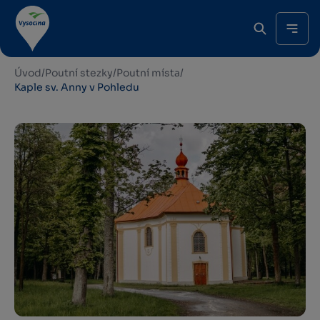
Úvod
/
Poutní stezky
/
Poutní místa
/
Kaple sv. Anny v Pohledu