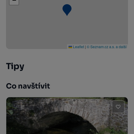
−
Leaflet
|
© Seznam.cz a.s. a další
Tipy
Co navštívit