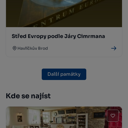
Střed Evropy podle Járy Cimrmana
Havlíčkův Brod
Další památky
Kde se najíst