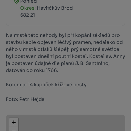
Pohled
Okres:
Havlíčkův Brod
582 21
Na místě této nehody byl při kopání základů pro
stavbu kaple objeven léčivý pramen, nedaleko od
něho v místě otisků šlépějí prý samotné světice
byl postaven dnešní poutní kostel. Kostel sv. Anny
je postaven údajně dle plánů J. B. Santiniho,
datován do roku 1766.
Kolem je 14 kapliček křížové cesty.
Foto: Petr Hejda
+