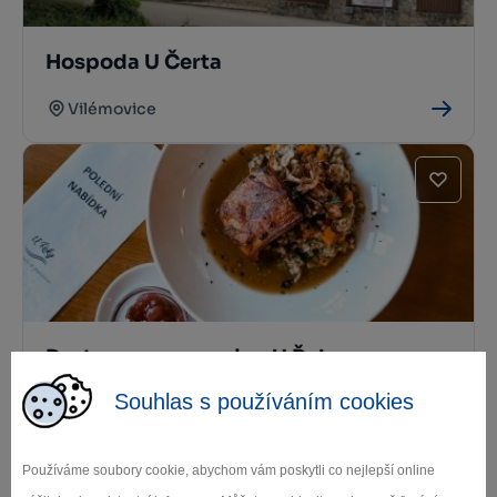
Hospoda U Čerta
Vilémovice
Restaurace a penzion U Řeky
Souhlas s používáním cookies
Ledeč nad Sázavou
Používáme soubory cookie, abychom vám poskytli co nejlepší online