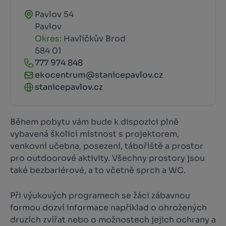
Pavlov 54
Pavlov
Okres:
Havlíčkův Brod
584 01
777 974 848
ekocentrum@stanicepavlov.cz
stanicepavlov.cz
Během pobytu vám bude k dispozici plně
vybavená školicí místnost s projektorem,
venkovní učebna, posezení, tábořiště a prostor
pro outdoorové aktivity. Všechny prostory jsou
také bezbariérové, a to včetně sprch a WC.
Při výukových programech se žáci zábavnou
formou dozví informace například o ohrožených
druzích zvířat nebo o možnostech jejich ochrany a