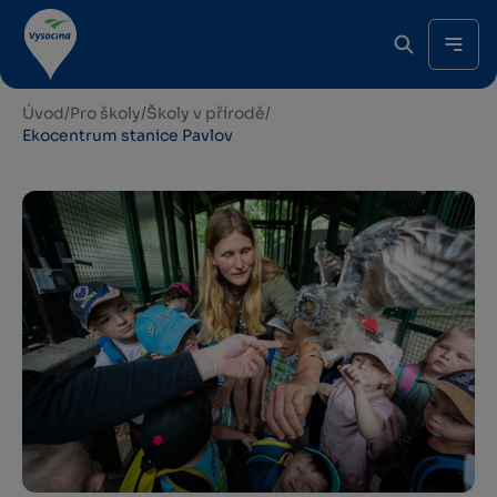
Úvod
/
Pro školy
/
Školy v přírodě
/
Ekocentrum stanice Pavlov