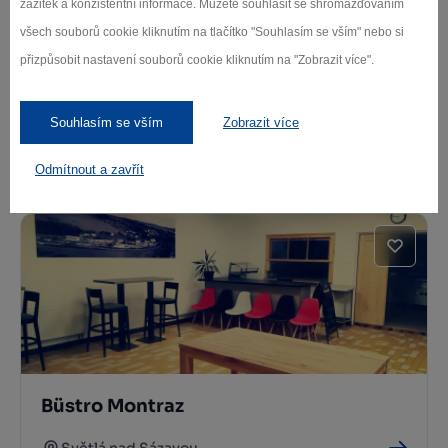
zážitek a konzistentní informace. Můžete souhlasit se shromažďováním
všech souborů cookie kliknutím na tlačítko "Souhlasím se vším" nebo si
přizpůsobit nastavení souborů cookie kliknutím na "Zobrazit více".
Souhlasím se vším
Zobrazit více
Restaurace U Martina
Odmítnout a zavřít
Ledeč nad Sázavou
Büstro Montraz
Světlá nad Sázavou