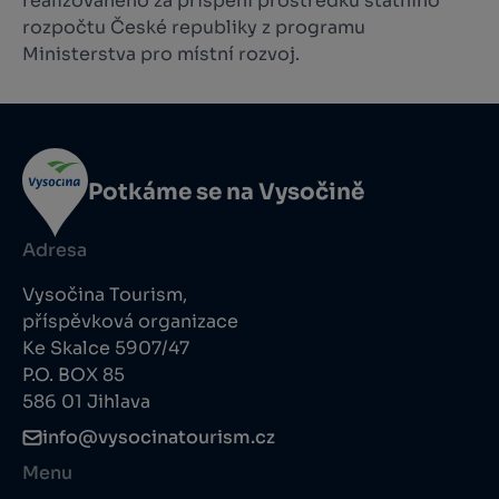
realizovaného za přispění prostředků státního
rozpočtu České republiky z programu
Ministerstva pro místní rozvoj.
Potkáme se na Vysočině
Adresa
Vysočina Tourism,
příspěvková organizace
Ke Skalce 5907/47
P.O. BOX 85
586 01 Jihlava
info@vysocinatourism.cz
Menu