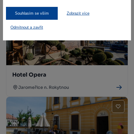
Jaroměřice n. Rokytnou
Souhlasím se vším
Zobrazit více
Odmítnout a zavřít
Hotel Opera
Jaromeřice n. Rokytnou