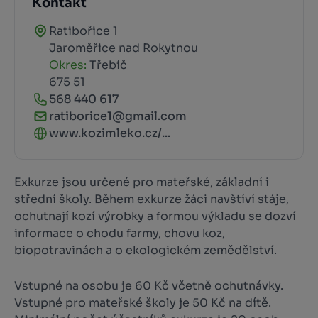
Kontakt
Ratibořice 1
Jaroměřice nad Rokytnou
Okres:
Třebíč
675 51
568 440 617
ratiborice1@gmail.com
www.kozimleko.cz/...
Exkurze jsou určené pro mateřské, základní i
střední školy. Během exkurze žáci navštíví stáje,
ochutnají kozí výrobky a formou výkladu se dozví
informace o chodu farmy, chovu koz,
biopotravinách a o ekologickém zemědělství.
Vstupné na osobu je 60 Kč včetně ochutnávky.
Vstupné pro mateřské školy je 50 Kč na dítě.