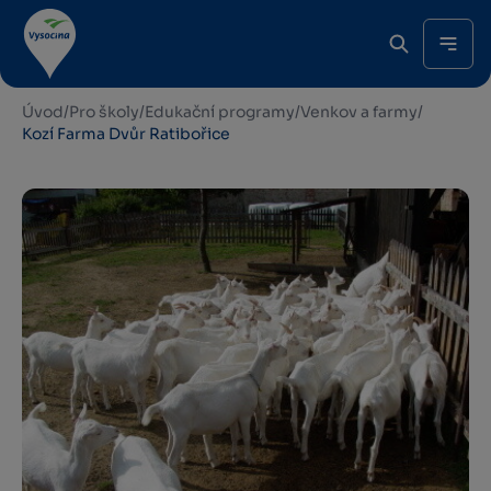
Úvod
/
Pro školy
/
Edukační programy
/
Venkov a farmy
/
Kozí Farma Dvůr Ratibořice