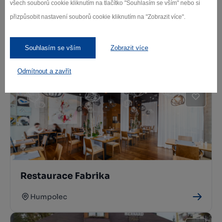
všech souborů cookie kliknutím na tlačítko "Souhlasím se vším" nebo si
přizpůsobit nastavení souborů cookie kliknutím na "Zobrazit více".
Restaurace Kotyza
Souhlasím se vším
Zobrazit více
Humpolec
Odmítnout a zavřít
Restaurace Fabrika
Humpolec