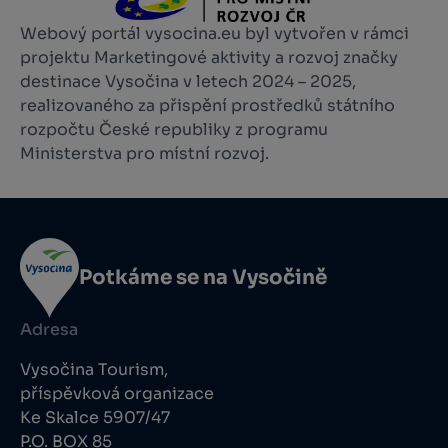
Webový portál vysocina.eu byl vytvořen v rámci
projektu Marketingové aktivity a rozvoj značky
destinace Vysočina v letech 2024 – 2025,
realizovaného za přispění prostředků státního
rozpočtu České republiky z programu
Ministerstva pro místní rozvoj.
Potkáme se na Vysočině
Adresa
Vysočina Tourism,
příspěvková organizace
Ke Skalce 5907/47
P.O. BOX 85