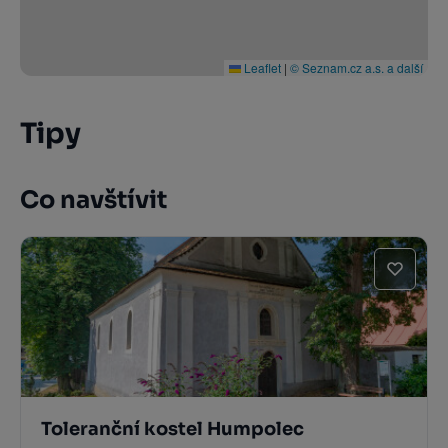
Leaflet
|
© Seznam.cz a.s. a další
Tipy
Co navštívit
Toleranční kostel Humpolec