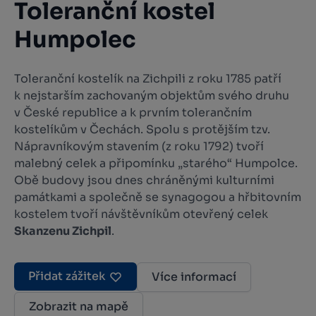
Toleranční kostel
Humpolec
Toleranční kostelík na Zichpili z roku 1785 patří
k nejstarším zachovaným objektům svého druhu
v České republice a k prvním tolerančním
kostelíkům v Čechách. Spolu s protějším tzv.
Nápravníkovým stavením (z roku 1792) tvoří
malebný celek a připomínku „starého“ Humpolce.
Obě budovy jsou dnes chráněnými kulturními
památkami a společně se synagogou a hřbitovním
kostelem tvoří návštěvníkům otevřený celek
Skanzenu Zichpil
.
Přidat zážitek
Více informací
Zobrazit na mapě