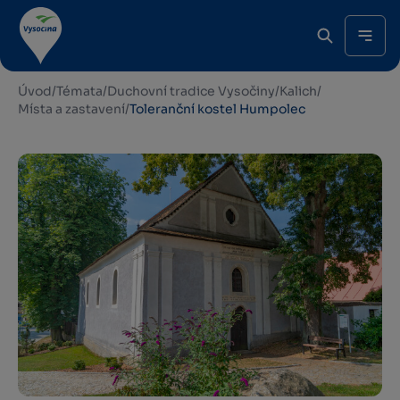
Úvod
/
Témata
/
Duchovní tradice Vysočiny
/
Kalich
/
Místa a zastavení
/
Toleranční kostel Humpolec