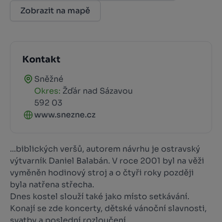
Zobrazit na mapě
Kontakt
Sněžné
Okres:
Žďár nad Sázavou
592 03
www.snezne.cz
...biblických veršů, autorem návrhu je ostravský
výtvarník Daniel Balabán. V roce 2001 byl na věži
vyměněn hodinový stroj a o čtyři roky později
byla natřena střecha.
Dnes kostel slouží také jako místo setkávání.
Konají se zde koncerty, dětské vánoční slavnosti,
svatby a poslední rozloučení.