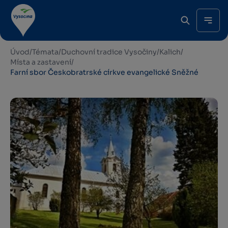
Úvod
/
Témata
/
Duchovní tradice Vysočiny
/
Kalich
/
Místa a zastavení
/
Farní sbor Českobratrské církve evangelické Sněžné