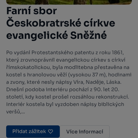
Farní sbor
Českobratrské církve
evangelické Sněžné
Po vydání Protestantského patentu z roku 1861,
který zrovnoprávnil evangelickou církev s církví
římskokatolickou, byla modlitebna přestavěna na
kostel s hranolovou věží (vysokou 37 m), hodinami
a zvony, které nesly nápisy Víra, Naděje, Láska.
Dnešní podoba interiéru pochází z 90. let 20.
století, kdy kostel prošel rozsáhlou rekonstrukcí.
Interiér kostela byl vyzdoben nápisy biblických
veršů,...
Přidat zážitek
Více informací