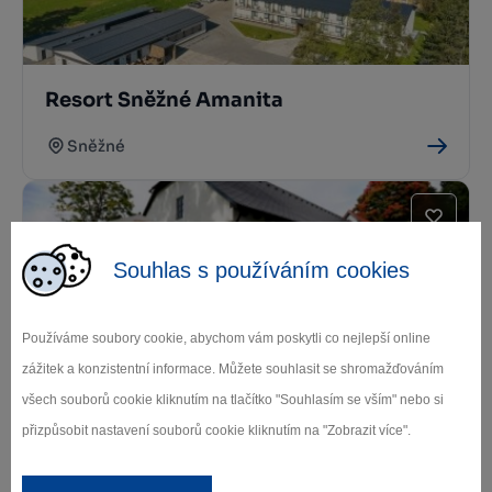
Resort Sněžné Amanita
Sněžné
Souhlas s používáním cookies
Používáme soubory cookie, abychom vám poskytli co nejlepší online
zážitek a konzistentní informace. Můžete souhlasit se shromažďováním
Tradiční hostinec Vříšť
všech souborů cookie kliknutím na tlačítko "Souhlasím se vším" nebo si
přizpůsobit nastavení souborů cookie kliknutím na "Zobrazit více".
Sněžné