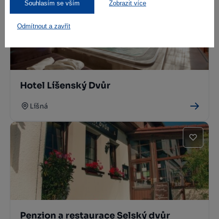
Souhlasím se vším
Zobrazit více
Odmítnout a zavřít
Hotel Líšenský Dvůr
Líšná
Penzion a restaurace Selský dvůr