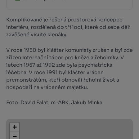
Komplikovaně je řešená prostorová koncepce
interiéru, rozdělená do tří lodí, které od sebe dělí
zavěšené visuté klenáky.
V roce 1950 byl klášter komunisty zrušen a byl zde
zřízen internační tábor pro kněze a řeholníky. V
letech 1957 až 1992 zde byla psychiatrická
léčebna. V roce 1991 byl klášter vrácen
premonstrátům, kteří obnovili řeholní život a
hospodaří na vráceném majetku.
Foto: David Falat, m-ARK, Jakub Minka
+
−