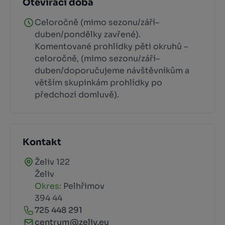
Otevírací doba
Celoročně (mimo sezonu/září–
duben/pondělky zavřené).
Komentované prohlídky pěti okruhů –
celoročně, (mimo sezonu/září–
duben/doporučujeme návštěvníkům a
větším skupinkám prohlídky po
předchozí domluvě).
Kontakt
Želiv 122
Želiv
Okres:
Pelhřimov
394 44
725 448 291
centrum@zeliv.eu