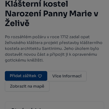
Klášterní kostel
Narození Panny Marie v
Želivě
Po rozsáhlém požáru v roce 1712 zadal opat
želivského kláštera projekt přestavby klášterního
kostela architektu Santinimu. Jeho úkolem bylo
dostavět novou část a připojit ji k opravenému
gotickému kněžišti.
Přidat zážitek
Více informací
Zobrazit na mapě