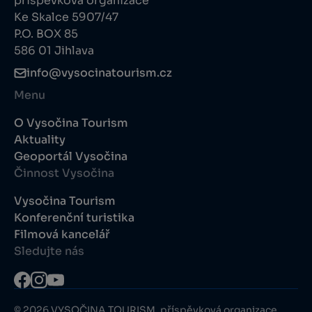
příspěvková organizace
Ke Skalce 5907/47
P.O. BOX 85
586 01 Jihlava
info@vysocinatourism.cz
Menu
O Vysočina Tourism
Aktuality
Geoportál Vysočina
Činnost Vysočina
Vysočina Tourism
Konferenční turistika
Filmová kancelář
Sledujte nás
© 2026 VYSOČINA TOURISM, příspěvková organizace